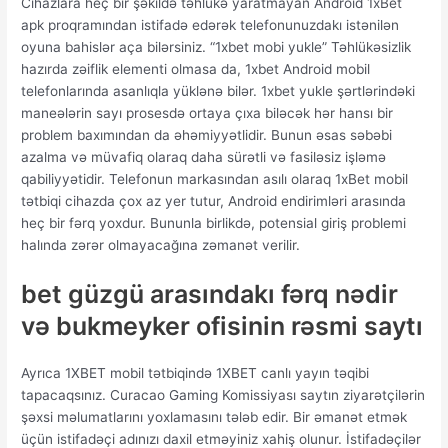
Cihazlara heç bir şəkildə təhlükə yaratmayan Android 1xBet
apk proqramından istifadə edərək telefonunuzdakı istənilən
oyuna bahislər aça bilərsiniz. “1xbet mobi yukle” Təhlükəsizlik
hazırda zəiflik elementi olmasa da, 1xbet Android mobil
telefonlarında asanlıqla yüklənə bilər. 1xbet yukle şərtlərindəki
maneələrin sayı prosesdə ortaya çıxa biləcək hər hansı bir
problem baxımından da əhəmiyyətlidir. Bunun əsas səbəbi
azalma və müvafiq olaraq daha sürətli və fasiləsiz işləmə
qabiliyyətidir. Telefonun markasından asılı olaraq 1xBet mobil
tətbiqi cihazda çox az yer tutur, Android endirimləri arasında
heç bir fərq yoxdur. Bununla birlikdə, potensial giriş problemi
halında zərər olmayacağına zəmanət verilir.
bet güzgü arasındakı fərq nədir
və bukmeyker ofisinin rəsmi saytı
Ayrıca 1XBET mobil tətbiqində 1XBET canlı yayın təqibi
tapacaqsınız. Curacao Gaming Komissiyası saytın ziyarətçilərin
şəxsi məlumatlarını yoxlamasını tələb edir. Bir əmanət etmək
üçün istifadəçi adınızı daxil etməyiniz xahiş olunur. İstifadəçilər