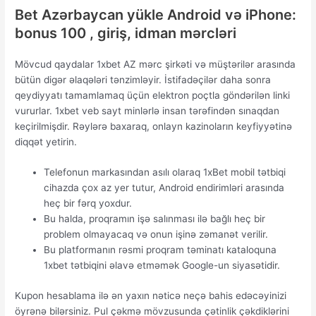
Bet Azərbaycan yükle Android və iPhone:
bonus 100 , giriş, idman mərcləri
Mövcud qaydalar 1xbet AZ mərc şirkəti və müştərilər arasında
bütün digər əlaqələri tənzimləyir. İstifadəçilər daha sonra
qeydiyyatı tamamlamaq üçün elektron poçtla göndərilən linki
vururlar. 1xbet veb sayt minlərlə insan tərəfindən sınaqdan
keçirilmişdir. Rəylərə baxaraq, onlayn kazinoların keyfiyyətinə
diqqət yetirin.
Telefonun markasından asılı olaraq 1xBet mobil tətbiqi
cihazda çox az yer tutur, Android endirimləri arasında
heç bir fərq yoxdur.
Bu halda, proqramın işə salınması ilə bağlı heç bir
problem olmayacaq və onun işinə zəmanət verilir.
Bu platformanın rəsmi proqram təminatı kataloquna
1xbet tətbiqini əlavə etməmək Google-un siyasətidir.
Kupon hesablama ilə ən yaxın nəticə neçə bahis edəcəyinizi
öyrənə bilərsiniz. Pul çəkmə mövzusunda çətinlik çəkdiklərini