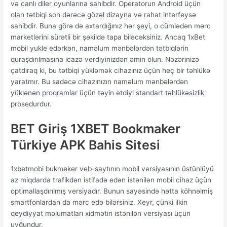
və canlı diler oyunlarına sahibdir. Operatorun Android üçün
olan tətbiqi son dərəcə gözəl dizayna və rahat interfeysə
sahibdir. Buna görə də axtardığınız hər şeyi, o cümlədən mərc
marketlərini sürətli bir şəkildə tapa biləcəksiniz. Ancaq 1xBet
mobil yukle edərkən, naməlum mənbələrdən tətbiqlərin
quraşdırılmasına icazə verdiyinizdən əmin olun. Nəzərinizə
çatdıraq ki, bu tətbiqi yükləmək cihazınız üçün heç bir təhlükə
yaratmır. Bu sadəcə cihazınızın naməlum mənbələrdən
yüklənən proqramlar üçün təyin etdiyi standart təhlükəsizlik
prosedurdur.
BET Giriş 1XBET Bookmaker
Türkiye APK Bahis Sitesi
1xbetmobi bukmeker veb-saytının mobil versiyasının üstünlüyü
az miqdarda trafikdən istifadə edən istənilən mobil cihaz üçün
optimallaşdırılmış versiyadır. Bunun sayəsində hətta köhnəlmiş
smartfonlardan da mərc edə bilərsiniz. Xeyr, çünki ilkin
qeydiyyat məlumatları xidmətin istənilən versiyası üçün
uyğundur.