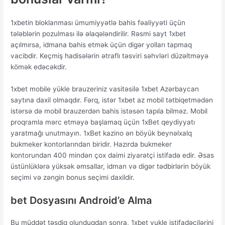
1xbetin bloklanması ümumiyyətlə bahis fəaliyyəti üçün
tələblərin pozulması ilə əlaqələndirilir. Rəsmi sayt 1xbet
açılmırsa, idmana bahis etmək üçün digər yolları tapmaq
vacibdir. Keçmiş hadisələrin ətraflı təsviri səhvləri düzəltməyə
kömək edəcəkdir.
1xbet mobile yükle brauzeriniz vasitəsilə 1xbet Azərbaycan
saytına daxil olmaqdır. Fərq, istər 1xbet az mobil tətbiqetmədən
istərsə də mobil brauzerdən bahis istəsən tapıla bilməz. Mobil
proqramla mərc etməyə başlamaq üçün 1xBet qeydiyyatı
yaratmağı unutmayın. 1xBet kazino ən böyük beynəlxalq
bukmeker kontorlarından biridir. Hazırda bukmeker
kontorundan 400 mindən çox daimi ziyarətçi istifadə edir. Əsas
üstünlüklərə yüksək əmsallar, idman və digər tədbirlərin böyük
seçimi və zəngin bonus seçimi daxildir.
bet Dosyasını Android’e Alma
Bu müddət təsdiq olunduqdan sonra, 1xbet yukle istifadəçilərini