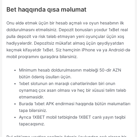
Bet haqqında qısa məlumat
Onu əldə etmək üçün bir hesab açmalı və oyun hesabının ilk
doldurulmasını etməlisiniz. Depozit bonusları yoxdur 1xBet real
pulla depozit və risk tələb etməyən yeni oyunçular üçün xoş
hədiyyələrdir. Depozitsiz mükafat almaq üçün qeydiyyatdan
keçmək kifayətdir 1xBet. Siz həmçinin iPhone və ya Android-də
mobil proqramını quraşdıra bilərsiniz.
Minimum hesab doldurulmasının məbləği 50-dir AZN
bütün ödəniş üsulları üçün.
1xbet slotunun ən maraqlı cəhətlərindən biri onun
oynamaq çox asan olması və heç bir xüsusi təlim tələb
etməməsidir.
Burada 1xbet APK endirməsi haqqında bütün məlumatları
tapa bilərsiniz.
Ayrıca 1XBET mobil tətbiqində 1XBET canlı yayın təqibi
tapacaqsınız.
Pul götürmə vaxtları seçilmiş ödəniş üsulundan asılı olaraq bir