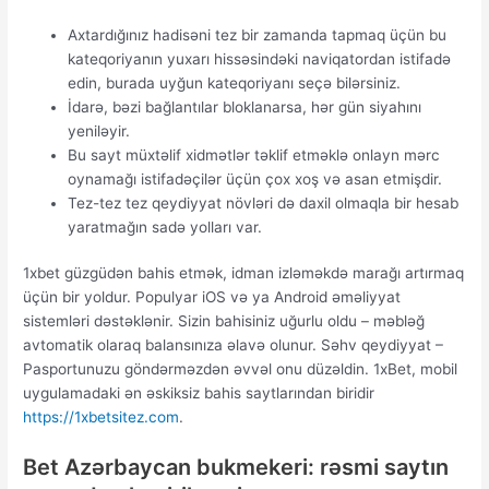
Axtardığınız hadisəni tez bir zamanda tapmaq üçün bu
kateqoriyanın yuxarı hissəsindəki naviqatordan istifadə
edin, burada uyğun kateqoriyanı seçə bilərsiniz.
İdarə, bəzi bağlantılar bloklanarsa, hər gün siyahını
yeniləyir.
Bu sayt müxtəlif xidmətlər təklif etməklə onlayn mərc
oynamağı istifadəçilər üçün çox xoş və asan etmişdir.
Tez-tez tez qeydiyyat növləri də daxil olmaqla bir hesab
yaratmağın sadə yolları var.
1xbet güzgüdən bahis etmək, idman izləməkdə marağı artırmaq
üçün bir yoldur. Populyar iOS və ya Android əməliyyat
sistemləri dəstəklənir. Sizin bahisiniz uğurlu oldu – məbləğ
avtomatik olaraq balansınıza əlavə olunur. Səhv qeydiyyat –
Pasportunuzu göndərməzdən əvvəl onu düzəldin. 1xBet, mobil
uygulamadaki ən əskiksiz bahis saytlarından biridir
https://1xbetsitez.com
.
Bet Azərbaycan bukmekeri: rəsmi saytın