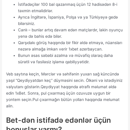
İstifadəçilər 100 bal qazanmaq üçün 12 hadisədən 8-i
təxmin etməlidirlər.
Ayrıca İngiltərə, İspaniya, Polşa və ya Türkiyəyə gedə
bilərsiniz.
Canlı – bunlar artıq davam edən matçlardır, lakin oyunçu
yenə də bahis edə bilər.
Qarşıdakı görüş haqqında bir fikir əldə etməyə, nüansları
nəzərə almağa imkan verir 1xbet azerbaycan.
Bunun əsas səbəbi azalma və müvafiq olaraq daha
sürətli və fasiləsiz işləmə qabiliyyətidir.
Veb saytına keçin, Mərclər və səhifənin yuxarı sağ küncündə
yaşıl “Qeydiyyatdan keç” düyməsini secin. Ölkəni və istədiyiniz
valyutanı göstərin.Qeydiyyat haqqında ətraflı məlumat əldə
edin 1xBet. Sonra, pul çıxarmaq üçün ozuvuze uygun bir
yontem seçin.Pul çıxarmağın bütün yolları haqqında melumat
alin.
Bet-dən istifadə edənlər üçün
bonuslar varmı?