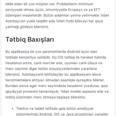
iddia edən bir çox müştəri var. Problemlərin minimum
səviyyədə olması üçün, ümumiyyətlə Ecopayz və ya EFT
ödənişləri məsləhətdir. Bütün addımları yerinə yetirməklə 1xbet
Azerbaycan yukle təqdim edə 1xbet mobi biləcəyi hər şeyə
çatmağı gözləyə bilərsiniz.
Tətbiq Baxışları
Bu applikasiya bir çox parametrlərdə Android üçün olan
tətbiqlə bənzərliyə sahibdir. Siz iOS tətbiqi ilə hərəkət halında
hesabınızı artıra, canlı mərclər edə, oyunları canlı izləyə və
mərc saytının digər bütün xüsusiyyətlərindən yararlana
bilərsiniz. Azərbaycanlı istifadəçilər bu applikasiyanı əlavə
tənzimləmələrə ehtiyac olmadan asanlıqla quraşdıra bilərlər.
Bundan sonra əgər mərc saytındada hesabınız yoxdursa, qısa
qeydiyyat prosesini tamamlayıb, 1xbet mobile зеркало edə və
tətbiq üzərindən mərc etməyə başlaya bilərsiniz.
Telefon və tablet istifadə qala bütün əməliyyat
sistemlərində Android, iOS və Java proqramları yaradılır.