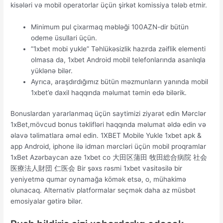
kisələri və mobil operatorlar üçün şirkət komissiya tələb etmir.
Minimum pul çixarmaq məbləği 100AZN-dir bütün
odeme üsullari üçün.
“1xbet mobi yukle” Təhlükəsizlik hazırda zəiflik elementi
olmasa da, 1xbet Android mobil telefonlarında asanlıqla
yüklənə bilər.
Ayrıca, araşdırdığımız bütün məzmunların yanında mobil
1xbet’e daxil haqqında məlumat təmin edə bilərik.
Bonuslardan yararlanmaq üçün saytimizi ziyarət edin Mərclər
1xBet,mövcud bonus təklifləri haqqında məlumat əldə edin və
əlavə təlimatlara əməl edin. 1XBET Mobile Yukle 1xbet apk &
app Android, iphone ilə idman mərcləri üçün mobil proqramlar
1xBet Azərbaycan aze 1xbet co 大田区蒲田 牧田総合病院 社会
医療法人財団 仁医会 Bir şəxs rəsmi 1xbet vasitəsilə bir
yeniyetmə qumar oynamağa kömək etsə, o, mühakimə
olunacaq. Alternativ platformalar seçmək daha az müsbət
emosiyalar gətirə bilər.