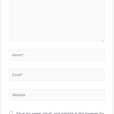
Name*
Email*
Website
Save my name, email, and website in this browser for