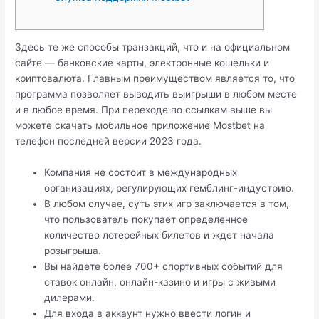
Здесь те же способы транзакций, что и на официальном
сайте — банковские карты, электронные кошельки и
криптовалюта. Главным преимуществом является то, что
программа позволяет выводить выигрыши в любом месте
и в любое время. При переходе по ссылкам выше вы
можете скачать мобильное приложение Mostbet на
телефон последней версии 2023 года.
Компания не состоит в международных
организациях, регулирующих гемблинг-индустрию.
В любом случае, суть этих игр заключается в том,
что пользователь покупает определенное
количество лотерейных билетов и ждет начала
розыгрыша.
Вы найдете более 700+ спортивных событий для
ставок онлайн, онлайн-казино и игры с живыми
дилерами.
Для входа в аккаунт нужно ввести логин и