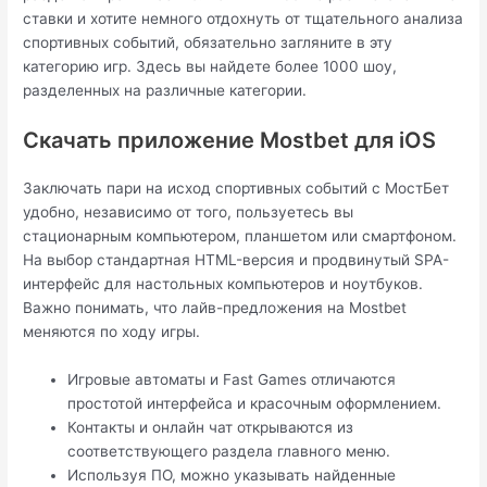
ставки и хотите немного отдохнуть от тщательного анализа
спортивных событий, обязательно загляните в эту
категорию игр. Здесь вы найдете более 1000 шоу,
разделенных на различные категории.
Скачать приложение Mostbet для iOS
Заключать пари на исход спортивных событий с МостБет
удобно, независимо от того, пользуетесь вы
стационарным компьютером, планшетом или смартфоном.
На выбор стандартная HTML-версия и продвинутый SPA-
интерфейс для настольных компьютеров и ноутбуков.
Важно понимать, что лайв-предложения на Mostbet
меняются по ходу игры.
Игровые автоматы и Fast Games отличаются
простотой интерфейса и красочным оформлением.
Контакты и онлайн чат открываются из
соответствующего раздела главного меню.
Используя ПО, можно указывать найденные