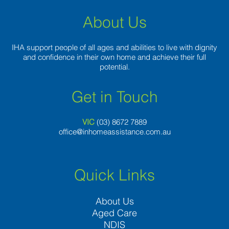
About Us
IHA support people of all ages and abilities to live with dignity
and confidence in their own home and achieve their full
potential.
Get in Touch
VIC
(03) 8
672 7889
office@inhomeassistance.com.au
Quick Links
About Us
Aged Care
NDIS