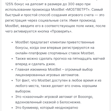
125% бонус на депозит в размере до 300 евро при
использовании промокода MostBet «MOSTBETPT». Самый
быстрый и простой способ создания игрового счета — это
регистрация через социальные сети. Имея промокод
MostBet, введите его в соответствующее поле ниже, после
чего активируется кнопка «Проверить».
MostBet предлагает клиентам приветственные
бонусы, когда они впервые регистрируются на
онлайн-платформе спортивных ставок Mostbet.
Также можно сделать прогноз на пятнадцать матчей
вперед и сделать джек.
Главная изюминка MostBet – огромный выбор
лицензированных игровых автоматов.
Тот факт, что Mostbet доступен в любое время и из
любого места, также делает его очень хорошим
выбором.
Это «сказочный» игровой автомат от Booongo,
вдохновленный сказкой о Белоснежке.
Это букмекер, который неоднократно