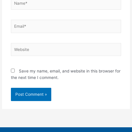
Email*
Website
Save my name, email, and website in this browser for
the next time I comment.