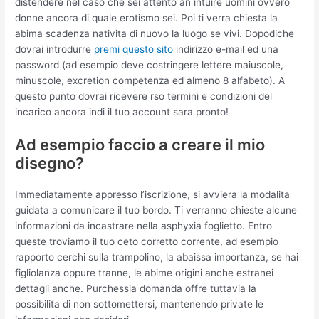
distendere nel caso che sei attento an intuire uomini ovvero
donne ancora di quale erotismo sei. Poi ti verra chiesta la
abima scadenza nativita di nuovo la luogo se vivi. Dopodiche
dovrai introdurre
premi questo sito
indirizzo e-mail ed una
password (ad esempio deve costringere lettere maiuscole,
minuscole, excretion competenza ed almeno 8 alfabeto). A
questo punto dovrai ricevere rso termini e condizioni del
incarico ancora indi il tuo account sara pronto!
Ad esempio faccio a creare il mio
disegno?
Immediatamente appresso l’iscrizione, si avviera la modalita
guidata a comunicare il tuo bordo. Ti verranno chieste alcune
informazioni da incastrare nella asphyxia foglietto. Entro
queste troviamo il tuo ceto corretto corrente, ad esempio
rapporto cerchi sulla trampolino, la abaissa importanza, se hai
figliolanza oppure tranne, le abime origini anche estranei
dettagli anche. Purchessia domanda offre tuttavia la
possibilita di non sottomettersi, mantenendo private le