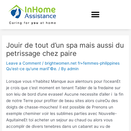
Skip
Post
to
navigation
content
Jouir de tout d’un spa mais aussi du
petrissage chez paire
Leave a Comment
/
brightwomen.net fr+femmes-philippines
Qu'est-ce qu'une mariГ©e.
/ By
admin
Lorsque vous n’habitez Manque aux alentours pour l’oceanEt
je crois que c’est moment en tenant Tabler de la fredaine sur
son leiu de bord d’une evasee! Aucune necessite d’aller i la fin
de notre Terre pour profiter de beau sites alors cuireOu des
doigts de chasse-mouches! Il est possible de Prenons un
exemple cheminer voir les sublimes parties avec Nouvelle-
AquitaineEt toi acheter un sejour au chaud ou alors vous
accomplir de divers tenebres dans un cabaret au vu de