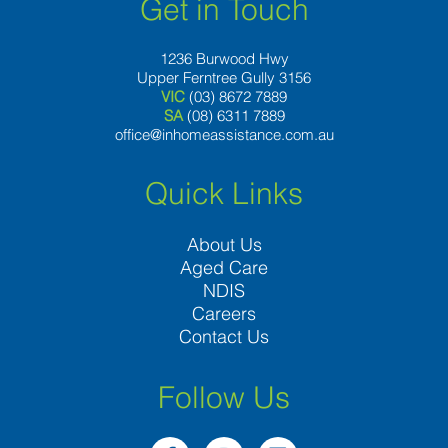
Get in Touch
1236 Burwood Hwy
Upper Ferntree Gully 3156
VIC
(03) 8672 7889
SA
(08) 6311 7889
office@inhomeassistance.com.au
Quick Links
About Us
Aged Care
NDIS
Careers
Contact Us
Follow Us
F
I
L