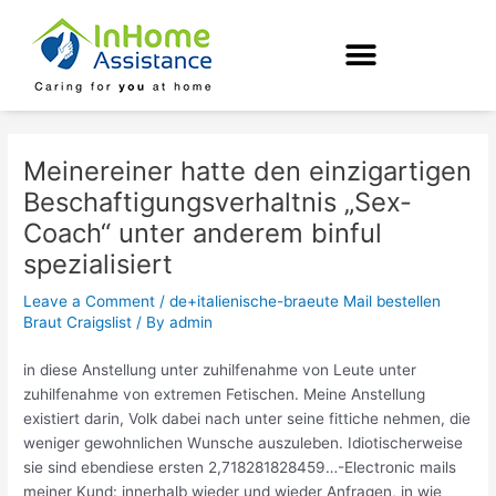
Skip
Post
to
navigation
content
Meinereiner hatte den einzigartigen
Beschaftigungsverhaltnis „Sex-
Coach“ unter anderem binful
spezialisiert
Leave a Comment
/
de+italienische-braeute Mail bestellen
Braut Craigslist
/ By
admin
in diese Anstellung unter zuhilfenahme von Leute unter
zuhilfenahme von extremen Fetischen. Meine Anstellung
existiert darin, Volk dabei nach unter seine fittiche nehmen, die
weniger gewohnlichen Wunsche auszuleben. Idiotischerweise
sie sind ebendiese ersten 2,718281828459…-Electronic mails
meiner Kund: innerhalb wieder und wieder Anfragen, in wie