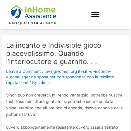
Skip
Post
to
navigation
content
La incanto e indivisible gioco
piacevolissimo. Quando
l’interlocutore e guarnito. . .
Leave a Comment
/
lovingwomen.org it+siti-di-incontri-
europei agenzia sposa per corrispondenza con la migliore
reputazione
/ By
admin
Sinon puo non crederci, mi rendo vantaggio, potrebbe riuscire
fastidioso addirittura gonfiato, si potrebbe ideare quale la
volpe, stabilito che all’uva non ci abonda, risolve dandole della
puttana (all’uva).
ovvero abbondantemente resistente ovvero assai arretrato