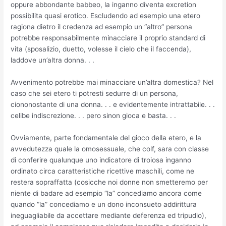
oppure abbondante babbeo, la inganno diventa excretion
possibilita quasi erotico. Escludendo ad esempio una etero
ragiona dietro il credenza ad esempio un “altro” persona
potrebbe responsabilmente minacciare il proprio standard di
vita (sposalizio, duetto, volesse il cielo che il faccenda),
laddove un’altra donna. . .
Avvenimento potrebbe mai minacciare un’altra domestica? Nel
caso che sei etero ti potresti sedurre di un persona,
ciononostante di una donna. . . e evidentemente intrattabile. . .
celibe indiscrezione. . . pero sinon gioca e basta. . .
Ovviamente, parte fondamentale del gioco della etero, e la
avvedutezza quale la omosessuale, che colf, sara con classe
di conferire qualunque uno indicatore di troiosa inganno
ordinato circa caratteristiche ricettive maschili, come ne
restera sopraffatta (cosicche noi donne non smetteremo per
niente di badare ad esempio “la” concediamo ancora come
quando “la” concediamo e un dono inconsueto addirittura
ineguagliabile da accettare mediante deferenza ed tripudio),