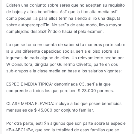
Existen una conjunto sobre seres que no aceptan su requisito
de bajos y altos beneficios, AsГ­ que la tipo alta media asГ­
como pequeГ±a para ellos termina siendo sГіlo una disputa
sobre autopercepciГіn. No serГ­a de este modo, lleva mayor
complejidad desplazГЎndolo hacia el pelo examen.
Lo que se toma en cuenta de saber si tu maneras parte sobre
la u una diferente capacidad social, serГ­a el piso sobre las
ingresos de cada alguno de ellos. Un relevamiento hecho por
W Consultora, dirigida por Guillermo Olivetto, parte en dos
sub-grupos a la clase media en base a los salarios vigentes:
ESPECIE MEDIA TIPICA: denominada C3, serГ­a la que
comprende a todos los que perciben $ 23.000 por mes.
CLASE MEDIA ELEVADA: incluye a las que posee beneficios
mensuales de $ 45.000 por conjunto familiar.
Por otra parte, estГЎn algunos que son parte sobre la especie
вЂњABC1вЂќ, que son la totalidad de esas familias que se