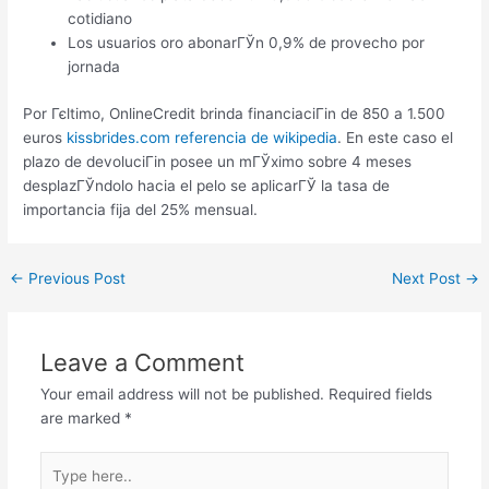
cotidiano
Los usuarios oro abonarГЎn 0,9% de provecho por
jornada
Por Гєltimo, OnlineCredit brinda financiaciГіn de 850 a 1.500
euros
kissbrides.com referencia de wikipedia
. En este caso el
plazo de devoluciГіn posee un mГЎximo sobre 4 meses
desplazГЎndolo hacia el pelo se aplicarГЎ la tasa de
importancia fija del 25% mensual.
←
Previous Post
Next Post
→
Leave a Comment
Your email address will not be published.
Required fields
are marked
*
Type
here..