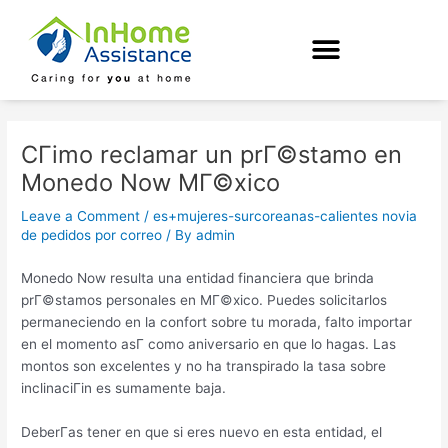
Skip
Post
to
navigation
content
CГіmo reclamar un prГ©stamo en
Monedo Now MГ©xico
Leave a Comment
/
es+mujeres-surcoreanas-calientes novia
de pedidos por correo
/ By
admin
Monedo Now resulta una entidad financiera que brinda
prГ©stamos personales en MГ©xico. Puedes solicitarlos
permaneciendo en la confort sobre tu morada, falto importar
en el momento asГ­ como aniversario en que lo hagas. Las
montos son excelentes y no ha transpirado la tasa sobre
inclinaciГіn es sumamente baja.
DeberГ­as tener en que si eres nuevo en esta entidad, el