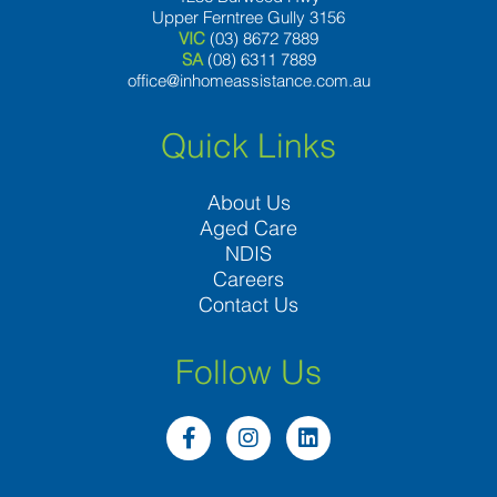
Upper Ferntree Gully 3156
VIC
(03) 8672 7889
SA
(08) 6311 7889
office@inhomeassistance.com.au
Quick Links
About Us
Aged Care
NDIS
Careers
Contact Us
Follow Us
F
I
L
a
n
i
c
s
n
e
t
k