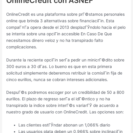
OnlineCredit con ASNEF
OnlineCredit es una plataforma sobre prГ©stamos personales
online que brinda 3 alternativas sobre financiaciГіn. Esta
compaГ±Г­a opera desde el 2013 desplazГЎndolo hacia el pelo
se intenta sobre una opciГіn accesible En Caso De Que
necesitamos dinero veloz y no ha transpirado falto
complicaciones.
Durante la reciente opciГіn serГ­a pedir un minicrГ©dito sobre
300 euros a 30 dГ­as. Lo bueno es que en esta primera
solicitud simplemente deberemos retribuir la comisiГіn fija de
cinco eurillos, nunca se cobran intereses adicionales.
DespuГ©s podremos escoger por un credibilidad de 50 a 800
eurillos. El plazo de regreso serГ­a el idГ©ntico y no ha
transpirado la indice sobre interГ©s variarГЎ de acuerdo a
nuestro grado de usuario con OnlineCredit. Las opciones son:
Las clientes estГЎndar abonan un 1,066% diario
Las usuarios plata deben un 0,966% sobre inclinaciГіn