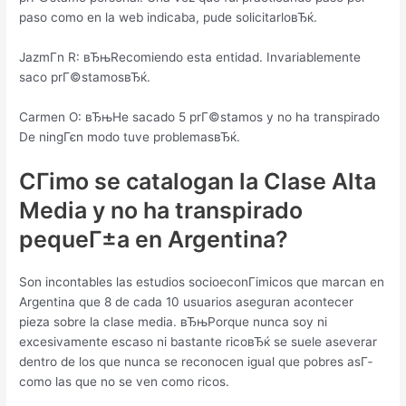
paso como en la web indicaba, pude solicitarloвЂќ.
JazmГ­n R: вЂњRecomiendo esta entidad. Invariablemente
saco prГ©stamosвЂќ.
Carmen O: вЂњHe sacado 5 prГ©stamos y no ha transpirado
De ningГєn modo tuve problemasвЂќ.
CГіmo se catalogan la Clase Alta
Media y no ha transpirado
pequeГ±a en Argentina?
Son incontables las estudios socioeconГіmicos que marcan en
Argentina que 8 de cada 10 usuarios aseguran acontecer
pieza sobre la clase media.
вЂњPorque nunca soy ni
excesivamente escaso ni bastante ricoвЂќ se suele aseverar
dentro de los que nunca se reconocen igual que pobres asГ­
como las que no se ven como ricos.