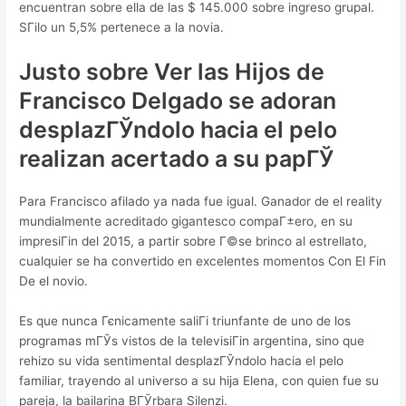
encuentran sobre ella de las $ 145.000 sobre ingreso grupal.
SГіlo un 5,5% pertenece a la novia.
Justo sobre Ver las Hijos de
Francisco Delgado se adoran
desplazГЎndolo hacia el pelo
realizan acertado a su papГЎ
Para Francisco afilado ya nada fue igual. Ganador de el reality
mundialmente acreditado gigantesco compaГ±ero, en su
impresiГіn del 2015, a partir sobre Г©se brinco al estrellato,
cualquier se ha convertido en excelentes momentos Con El Fin
De el novio.
Es que nunca Гєnicamente saliГі triunfante de uno de los
programas mГЎs vistos de la televisiГіn argentina, sino que
rehizo su vida sentimental desplazГЎndolo hacia el pelo
familiar, trayendo al universo a su hija Elena, con quien fue su
pareja, la bailarina BГЎrbara Silenzi.