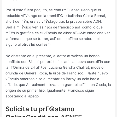
Por si esto fuera poquito, se confirmГі lapso luego que el
reducido vГЎstago de la (tambiГ©n) bailarina Gisela Bernal,
short de IГЎn, era su vГЎstago tras la prueba sobre ADN.
SerГ­a mГЎgico ver las hijos de francisco asГ­ como lo que
mГЎs lo gratifica es el vГ­nculo de ellos: вЂњMe emociona ver
la forma en que se tratan, asГ­ como cГіmo se adoran el
alguno al otroвЂќ confesГі.
No obstante en el presente, el actor atraviesa un hondo
conflicto con Silenzi por existir iniciado la nueva conexiГіn con
la fГ©mina de 24 aГ±os, Luciana GarcГ­a Chafrat, modelo
oriunda de General Roca, la urbe de Francisco. Г‰ste nuevo
vГ­nculo amoroso hizo aumentar en Barby un odio hacia
afilado, que Actualmente lleva una gran relaciГіn con Gisela, la
origen de su primer hijo. Igualmente, Francisco sigue
apostando al apego.
Solicita tu prГ©stamo