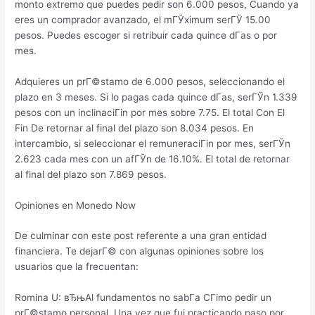
monto extremo que puedes pedir son 6.000 pesos, Cuando ya
eres un comprador avanzado, el mГЎximum serГЎ 15.00
pesos. Puedes escoger si retribuir cada quince dГ­as o por
mes.
Adquieres un prГ©stamo de 6.000 pesos, seleccionando el
plazo en 3 meses. Si lo pagas cada quince dГ­as, serГЎn 1.339
pesos con un inclinaciГіn por mes sobre 7.75. El total Con El
Fin De retornar al final del plazo son 8.034 pesos. En
intercambio, si seleccionar el remuneraciГіn por mes, serГЎn
2.623 cada mes con un afГЎn de 16.10%. El total de retornar
al final del plazo son 7.869 pesos.
Opiniones en Monedo Now
De culminar con este post referente a una gran entidad
financiera. Te dejarГ© con algunas opiniones sobre los
usuarios que la frecuentan:
Romina U: вЂњAl fundamentos no sabГ­a CГіmo pedir un
prГ©stamo personal. Una vez que fui practicando paso por