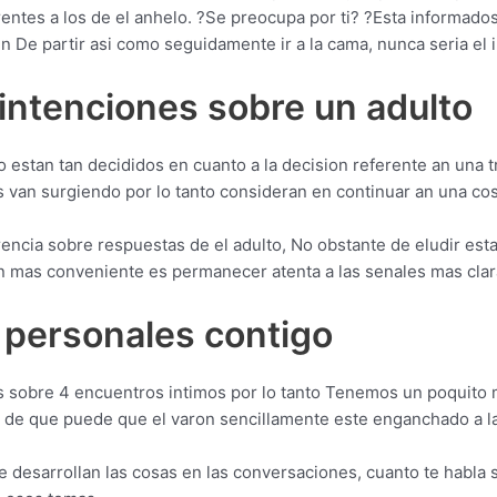
ntes a los de el anhelo. ?Se preocupa por ti? ?Esta informado
 De partir asi­ como seguidamente ir a la cama, nunca seri­a el i
 intenciones sobre un adulto
estan tan decididos en cuanto a la decision referente an una t
as van surgiendo por lo tanto consideran en continuar an una co
encia sobre respuestas de el adulto, No obstante de eludir es
on mas conveniente es permanecer atenta a las senales mas clar
 personales contigo
as sobre 4 encuentros intimos por lo tanto Tenemos un poquito
 de que puede que el varon sencillamente este enganchado a la 
e desarrollan las cosas en las conversaciones, cuanto te habla