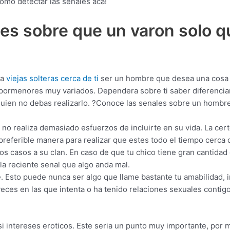
omo detectar las senales aca!
les sobre que un varon solo q
­a
viejas solteras cerca de ti
ser un hombre que desea una cosa
 pormenores muy variados. Dependera sobre ti saber diferenciar
quien no debas realizarlo. ?Conoce las senales sobre un hombr
 no realiza demasiado esfuerzos de incluirte en su vida. La ce
 preferible manera para realizar que estes todo el tiempo cerca d
tos casos a su clan. En caso de que tu chico tiene gran cantida
 la reciente senal que algo anda mal.
. Esto puede nunca ser algo que llame bastante tu amabilidad, i
eces en las que intenta o ha tenido relaciones sexuales contigo
 intereses eroticos. Este seri­a un punto muy importante, por 