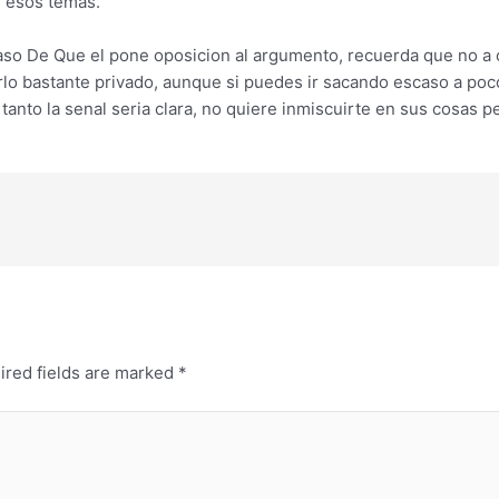
e esos temas.
aso De Que el pone oposicion al argumento, recuerda que no a c
lo bastante privado, aunque si puedes ir sacando escaso a poco
anto la senal seri­a clara, no quiere inmiscuirte en sus cosas p
ired fields are marked
*