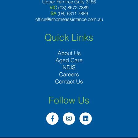
Upper Ferntree Gully 3156
VIC
(03) 8672 7889
SA
(08) 6311 7889
office@inhomeassistance.com.au
Quick Links
About Us
Aged Care
NDIS
Careers
Contact Us
Follow Us
F
I
L
a
n
i
c
s
n
e
t
k