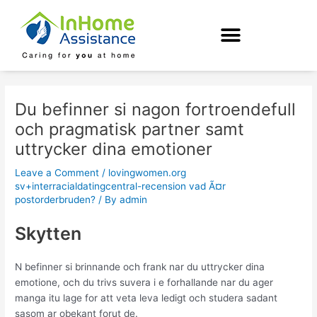
Skip
Post
to
navigation
content
Du befinner si nagon fortroendefull
och pragmatisk partner samt
uttrycker dina emotioner
Leave a Comment
/
lovingwomen.org
sv+interracialdatingcentral-recension vad Ã¤r
postorderbruden?
/ By
admin
Skytten
N befinner si brinnande och frank nar du uttrycker dina
emotione, och du trivs suvera i e forhallande nar du ager
manga itu lage for att veta leva ledigt och studera sadant
sasom ar obekant forut de.