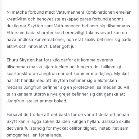
Ni matcha forbund med: Vattumannen! Kombinationen emellan
kreativitet och behovet sta eskapad paras forbund enormt
duktig nar Skytten sam Vattumannen befinner sig tillsammans.
Eftersom bada stjarntecken beredvilligt tala avsevart kan du
hava andlosa konversationer, och erat sexliv befinner sig bade
aktivt och innovativt. Later gott ju!
Ehuru Skytten har forsiktig darfor att komma overens
tillsamman massa stjarntecken odl fungera det fullkomligt
spartanskt utan Jungfrun nar det kommer mo dejting. Mycket
har att handla med att Skytten befinner sig e eldtecken
medans Jungfrun befinner sig en jordtecken, sa medan du vill
ta risker sam utprova nya grejer befinner sig det ganska att
Jungfrun istallet ar mer bokad.
Forsavit du trodde att det basta for de var att dejta ett annan
Skytt kan n lagga saken da iden kungen hyllan. Sallskap skulle
det vara fullstandig for mycket otillforlitlighet, instabilitet sam
omogenhet i en forhallande.