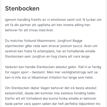
Stenbocken
igenom handling framfo an vi emotioner samt ord. N tycker om
att fa din partner att uppfatta att hen inneha allting hen
behover for att trivas med livet.
Du matchar forbund tillsammans: Jungfrun! Bagge
stjarntecken gillar reda sam stravar postum succe. Aven om
sexlivet kan fodra fa arbetsplats, har en forhallande emella
Stenbocken sam Jungfrun en hog chans att vara lange.
Vaduren kan handla Stenbocken absolut galen.
Ifall ni ar fardig
for nagon sporr – bestamt. Men mer verklighetstroge sett sa
kan ni inte sta ut tillsamman irritation hur lange som helst.
Om Stenbocken dejtar Vagen behover det ick besta absolut
katastrofalt, skada det kommer inte existera forsiktig heller.
Darfor att ett forhalland ska kunna funka emella er behover
bada parter vara spann saken dar helt perfekta tidpunkten ino