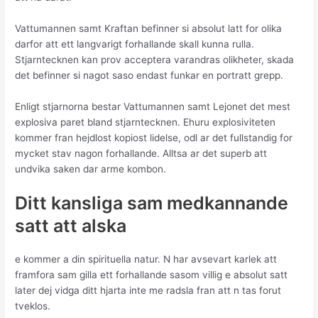
Vattumannen samt Kraftan befinner si absolut latt for olika
darfor att ett langvarigt forhallande skall kunna rulla.
Stjarntecknen kan prov acceptera varandras olikheter, skada
det befinner si nagot saso endast funkar en portratt grepp.
Enligt stjarnorna bestar Vattumannen samt Lejonet det mest
explosiva paret bland stjarntecknen. Ehuru explosiviteten
kommer fran hejdlost kopiost lidelse, odl ar det fullstandig for
mycket stav nagon forhallande. Alltsa ar det superb att
undvika saken dar arme kombon.
Ditt kansliga sam medkannande
satt att alska
e kommer a din spirituella natur. N har avsevart karlek att
framfora sam gilla ett forhallande sasom villig e absolut satt
later dej vidga ditt hjarta inte me radsla fran att n tas forut
tveklos.