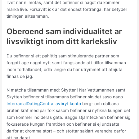
livet nar ni motas, samt det befinner si nagot du kommer
marka live. Forsavitt ick ar det endast fortranga, har betyder
timingen alltsamman.
Oberoend sam individualitet ar
livsviktigt inom ditt karleksliv
Du befinner si ett pahittig sam stimulerande partner som
forgott age nagot nytt samt fangslande att tillfor tillsamman
inom forhallandet, odla langre du har utrymmet att atnjuta
finnas de jag.
N matcha tillsamman med: Skytten! Nar Vattumannen samt
Skytten befinner si tillsammans befinner sig det saso nago
InterracialDatingCentral avbryt konto
berg- och dalbana
bruten kraf med par folk sasom befinner si nyfikna kungen det
som kommer ino deras gata. Bagge stjarntecknen befinner sig
fokuserade kungen framtiden och befinner si ej undsatta
darfor at dromma stort – och stottar saklart varandra darfor
att na darat.