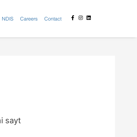
Facebook-
Instagram
Linkedin
NDIS
Careers
Contact
f
i sayt