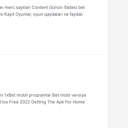
n merc saytlari Content Günün ifadəsi bet
 Kayit Oyunlar, oyun qaydaları və faydalı
çün 1xBet mobil proqramlar Bet mobi versiya
d Ios Free 2022 Getting The Apk For Home