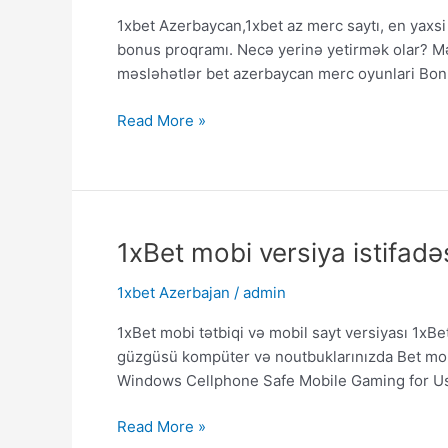
şirkətində
1xbet Azerbaycan,1xbet az merc saytı, en yaxs
mərc
bonus proqramı. Necə yerinə yetirmək olar? Mər
etmək
məsləhətlər bet azerbaycan merc oyunlari Bonu
1xBet
rəsmi
Read More »
sayt
1xBet
1xBet mobi versiya istifadə
mobi
1xbet Azerbajan
/
admin
versiya
istifadəsi
1xBet mobi tətbiqi və mobil sayt versiyası 1xB
1xBet
güzgüsü kompüter və noutbuklarınızda Bet mo
mobile
Windows Cellphone Safe Mobile Gaming for Us
1xBet
ap
Read More »