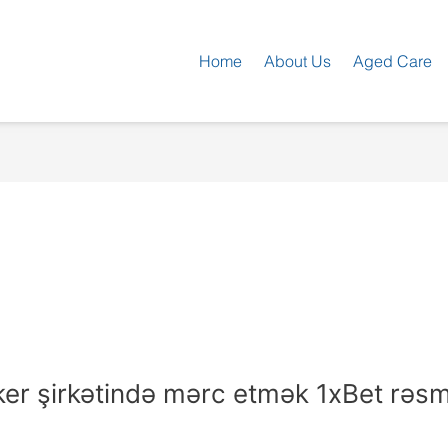
Home
About Us
Aged Care
r şirkətində mərc etmək 1xBet rəsm