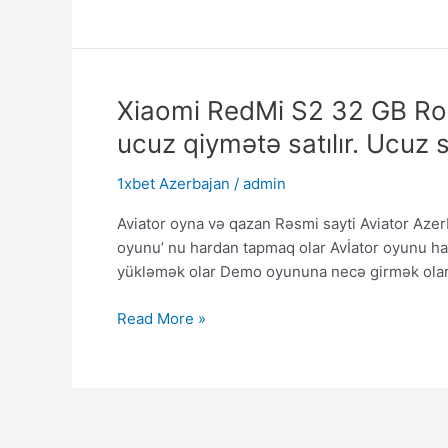
Xiaomi
Xiaomi RedMi S2 32 GB Ros
RedMi
ucuz qiymətə satılır. Ucuz 
S2
32
1xbet Azerbajan
/
admin
GB
Aviator oyna və qazan Rəsmi sayti Aviator A
Rose
oyunu’ nu hardan tapmaq olar Avİator oyunu ha
Grey
yükləmək olar Demo oyununa necə girmək olar 
Telefon
Kupit
Read More »
v
Baku
En
Guclu
Mobil
telefon