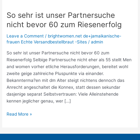
So sehr ist unser Partnersuche
So
sehr
nicht bevor 60 zum Riesenerfolg
ist
unser
Leave a Comment
/
brightwomen.net de+jamaikanische-
Partnersuche
frauen Echte Versandbestellbraut -Sites
/
admin
nicht
So sehr ist unser Partnersuche nicht bevor 60 zum
bevor
Riesenerfolg Selbige Partnersuche nicht eher als 55 stellt Men
60
and women vorher etliche Herausforderungen, bereitet wohl
zum
zweite geige zahlreiche Pluspunkte via einander.
Riesenerfolg
Bekannterma?en mit dm Alter steigt nichtens dennoch das
Anrecht angeschaltet die Konnex, statt dessen sekundar
dasjenige separat Selbstvertrauen: Viele Alleinstehende
kennen jeglicher genau, wer […]
Read More »