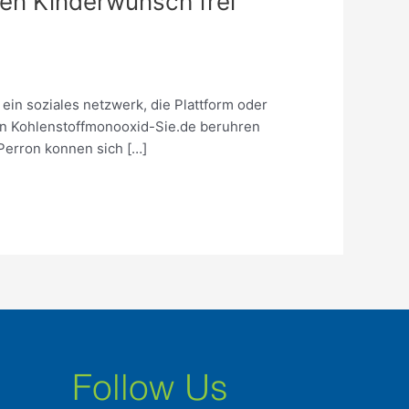
ten Kinderwunsch frei
in soziales netzwerk, die Plattform oder
 In Kohlenstoffmonooxid-Sie.de beruhren
erron konnen sich […]
Follow Us