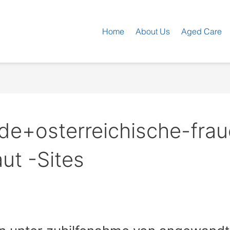
Home
About Us
Aged Care
de+osterreichische-frau
ut -Sites