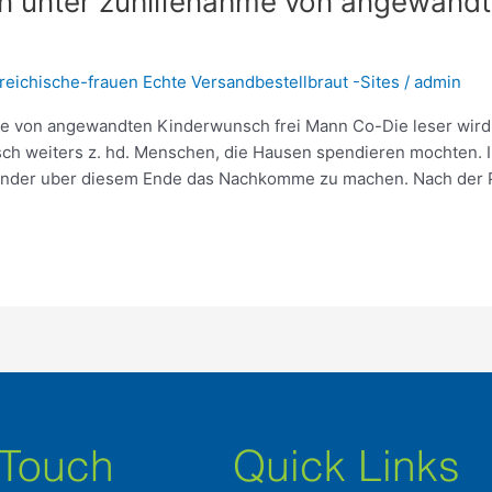
gen unter zuhilfenahme von angewand
eichische-frauen Echte Versandbestellbraut -Sites
/
admin
me von angewandten Kinderwunsch frei Mann Co-Die leser wird e
sch weiters z. hd. Menschen, die Hausen spendieren mochten.
ender uber diesem Ende das Nachkomme zu machen. Nach der P
 Touch
Quick Links