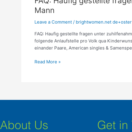
FAQ: Haufig gestellte fra
Haufig
Mann
gestellte
fragen
Leave a Comment
/
brightwomen.net de+osterr
unter
FAQ: Haufig gestellte fragen unter zuhilfenah
zuhilfenahme
folgende Anlaufstelle pro Volk qua Kinderwun
von
einander Paare, American singles & Samensp
angewandten
Kinderwunsch
Read More »
frei
Mann
About Us
Get in