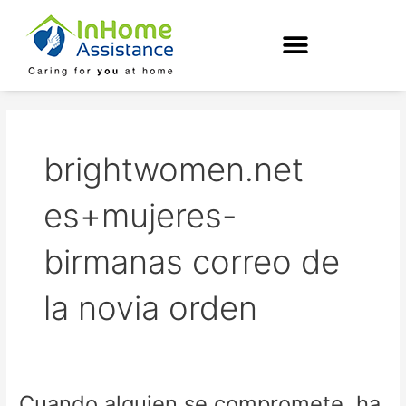
Skip
to
content
brightwomen.net
es+mujeres-
birmanas correo de
la novia orden
Cuando alguien se compromete, ha
Cuando