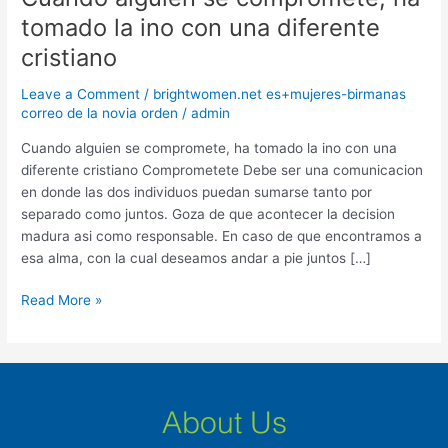
alguien
tomado la ino con una diferente
se
cristiano
compromete,
ha
Leave a Comment
/
brightwomen.net es+mujeres-birmanas
tomado
correo de la novia orden
/
admin
la
ino
Cuando alguien se compromete, ha tomado la ino con una
con
diferente cristiano Comprometete Debe ser una comunicacion
una
en donde las dos individuos puedan sumarse tanto por
diferente
separado como juntos. Goza de que acontecer la decision
cristiano
madura asi­ como responsable. En caso de que encontramos a
esa alma, con la cual deseamos andar a pie juntos […]
Read More »
About Us