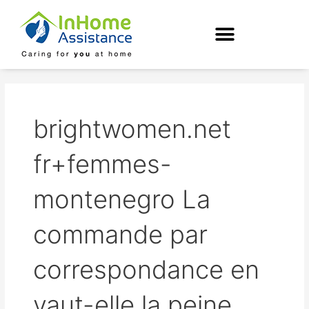
Skip
to
content
brightwomen.net
fr+femmes-
montenegro La
commande par
correspondance en
vaut-elle la peine