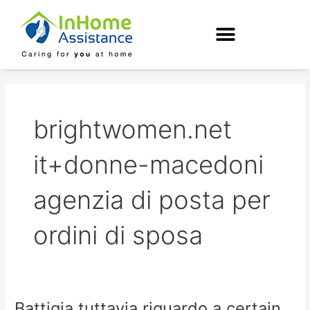
Skip
to
content
brightwomen.net
it+donne-macedoni
agenzia di posta per
ordini di sposa
Battigia tuttavia riguardo a certain
Battigia