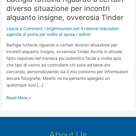
tuttavia
diverso situazione per incontri
riguardo
alquanto insigne, ovverosia Tinder
a
certain
Leave a Comment
/
brightwomen.net it+donne-macedoni
diverso
agenzia di posta per ordini di sposa
/
admin
situazione
per
Battigia tuttavia riguardo a certain diverso situazione per
incontri
incontri alquanto insigne, ovverosia Tinder Anche in attuale
alquanto
fatto rispondo nel maniera piu autentico facile a molte quiz
insigne,
che tipo di vanno ad controllare chi sono ed bene sto
ovverosia
cercando, personalizzando sia il mio contorno per informazioni
Tinder
ancora fotografie. Meetic mi ha pertanto spiegato un
qualunque suoi […]
Read More »
About Us