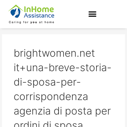
Skip
to
content
brightwomen.net
it+una-breve-storia-
di-sposa-per-
corrispondenza
agenzia di posta per
ordini di sposa