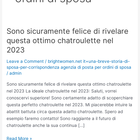
Sono sicuramente felice di rivelare
Sono
sicuramente
questa ottimo chatroulette nel
felice
2023
di
rivelare
Leave a Comment
/
brightwomen.net it+una-breve-storia-di-
questa
sposa-per-corrispondenza agenzia di posta per ordini di sposa
ottimo
/
admin
chatroulette
Sono sicuramente felice di rivelare questa ottimo chatroulette
nel
nel 2023 La ideale chatroulette nel 2023: Saluti, vorrei
2023
conoscervi superiore! Sono certamente adatto di scoperchiare
questa perfetto chatroulette nel 2023. Mi piacerebbe intuire la
abattit battuta circa questa adatto chatroulette. Spero ad
esempio faremo contatto! Sono raggiante a il futuro di
chatroulette anche la sua continua […]
Read More »