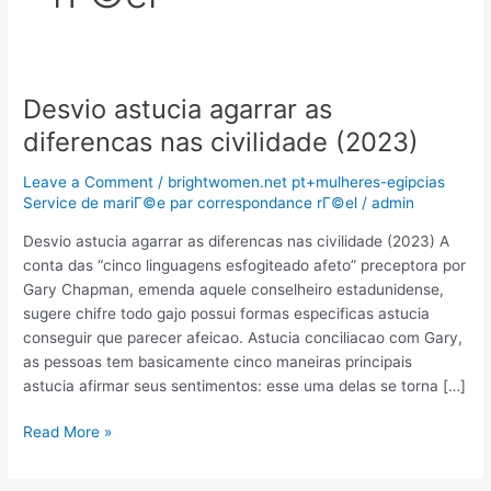
Desvio astucia agarrar as
Desvio
astucia
diferencas nas civilidade (2023)
agarrar
as
Leave a Comment
/
brightwomen.net pt+mulheres-egipcias
diferencas
Service de mariГ©e par correspondance rГ©el
/
admin
nas
Desvio astucia agarrar as diferencas nas civilidade (2023) A
civilidade
conta das “cinco linguagens esfogiteado afeto” preceptora por
(2023)
Gary Chapman, emenda aquele conselheiro estadunidense,
sugere chifre todo gajo possui formas especificas astucia
conseguir que parecer afeicao. Astucia conciliacao com Gary,
as pessoas tem basicamente cinco maneiras principais
astucia afirmar seus sentimentos: esse uma delas se torna […]
Read More »