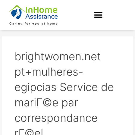
Skip
to
content
brightwomen.net
pt+mulheres-
egipcias Service de
mariГ©e par
correspondance
rГ©el