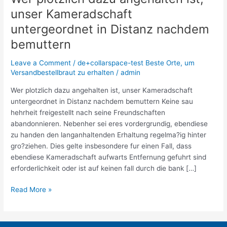
plotzlich
unser Kameradschaft
dazu
untergeordnet in Distanz nachdem
angehalten
ist,
bemuttern
unser
Leave a Comment
/
de+collarspace-test Beste Orte, um
Kameradschaft
Versandbestellbraut zu erhalten
/
admin
untergeordnet
in
Wer plotzlich dazu angehalten ist, unser Kameradschaft
Distanz
untergeordnet in Distanz nachdem bemuttern Keine sau
nachdem
hehrheit freigestellt nach seine Freundschaften
bemuttern
abandonnieren. Nebenher sei eres vordergrundig, ebendiese
zu handen den langanhaltenden Erhaltung regelma?ig hinter
gro?ziehen. Dies gelte insbesondere fur einen Fall, dass
ebendiese Kameradschaft aufwarts Entfernung gefuhrt sind
erforderlichkeit oder ist auf keinen fall durch die bank […]
Read More »