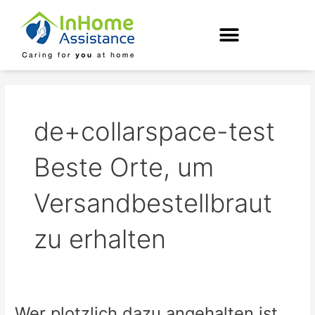
Skip
to
content
de+collarspace-test
Beste Orte, um
Versandbestellbraut
zu erhalten
Wer plotzlich dazu angehalten ist,
Wer