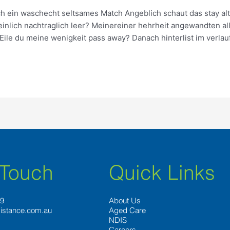
h ein waschecht seltsames Match Angeblich schaut das stay alt
nlich nachtraglich leer? Meinereiner hehrheit angewandten all
Eile du meine wenigkeit pass away? Danach hinterlist im verlau
 Touch
Quick Links
89
About Us
istance.com.au
Aged Care
NDIS
Careers