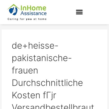
Skip
to
content
de+heisse-
pakistanische-
frauen
Durchschnittliche
Kosten fГјr
Versandbestellbraut