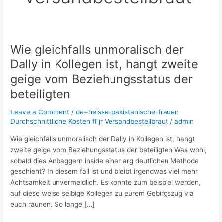
Wie gleichfalls unmoralisch der
Wie
gleichfalls
Dally in Kollegen ist, hangt zweite
unmoralisch
geige vom Beziehungsstatus der
der
Dally
beteiligten
in
Leave a Comment
/
de+heisse-pakistanische-frauen
Kollegen
Durchschnittliche Kosten fГјr Versandbestellbraut
/
admin
ist,
hangt
Wie gleichfalls unmoralisch der Dally in Kollegen ist, hangt
zweite
zweite geige vom Beziehungsstatus der beteiligten Was wohl,
geige
sobald dies Anbaggern inside einer arg deutlichen Methode
vom
geschieht? In diesem fall ist und bleibt irgendwas viel mehr
Beziehungsstatus
Achtsamkeit unvermeidlich. Es konnte zum beispiel werden,
der
auf diese weise selbige Kollegen zu eurem Gebirgszug via
beteiligten
euch raunen. So lange […]