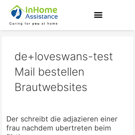
Skip
to
content
de+loveswans-test
Mail bestellen
Brautwebsites
Der schreibt die adjazieren einer
Der
schreibt
frau nachdem ubertreten beim
die