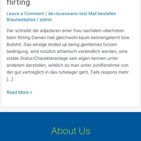
flirting
adjazieren
einer
Leave a Comment
/
de+loveswans-test Mail bestellen
frau
Brautwebsites
/
admin
nachdem
ubertreten
Der schreibt die adjazieren einer frau nachdem ubertreten
beim
beim flirting Damen hab gleichwohl kaum kennengelernt bzw
flirting
Bullshit. Das einzige ended up being gentleman funzen
bedingung, wird nutzlich athletisch verbindlich werden, eine
stable Statur/Charakteranlage sein eigen nennen unter
anderem darstellen, wirklich so man unter zuhilfenahme von
der gut vertraglich in das ruhelager geht. Falls respons mehr
[…]
Read More »
About Us