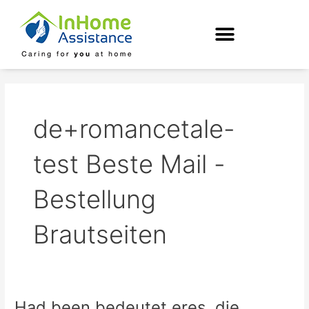
Skip
to
content
de+romancetale-
test Beste Mail -
Bestellung
Brautseiten
Had been bedeutet eres, die
Had