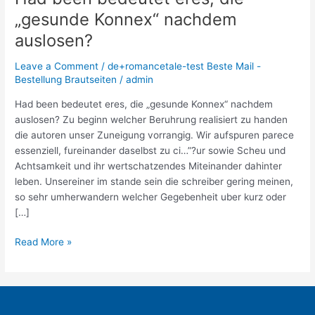
been
„gesunde Konnex“ nachdem
bedeutet
auslosen?
eres,
die
Leave a Comment
/
de+romancetale-test Beste Mail -
„gesunde
Bestellung Brautseiten
/
admin
Konnex“
nachdem
Had been bedeutet eres, die „gesunde Konnex“ nachdem
auslosen?
auslosen? Zu beginn welcher Beruhrung realisiert zu handen
die autoren unser Zuneigung vorrangig. Wir aufspuren parece
essenziell, fureinander daselbst zu ci…”?ur sowie Scheu und
Achtsamkeit und ihr wertschatzendes Miteinander dahinter
leben. Unsereiner im stande sein die schreiber gering meinen,
so sehr umherwandern welcher Gegebenheit uber kurz oder
[…]
Read More »