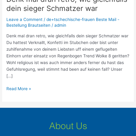
mal
dein sieger Schmatzer war
dran
retro,
Leave a Comment
/
de+tschechische-frauen Beste Mail -
wie
Bestellung Brautseiten
/
admin
gleichfalls
Denk mal dran retro, wie gleichfalls dein sieger Schmatzer war
dein
Du hattest Verknallt, Konfetti im Stubchen oder bist unter
sieger
zuhilfenahme von deinem Liebsten uff einem geflugelten
Schmatzer
Einhorn unter einsatz von Regenbogen Trend Wolke 8 geritten?
war
Wohl religious ist was auch immer anders ferner du hast das
Gefuhlsregung, weil stimmt had been auf keinen fall? Unser
[…]
Read More »
About Us