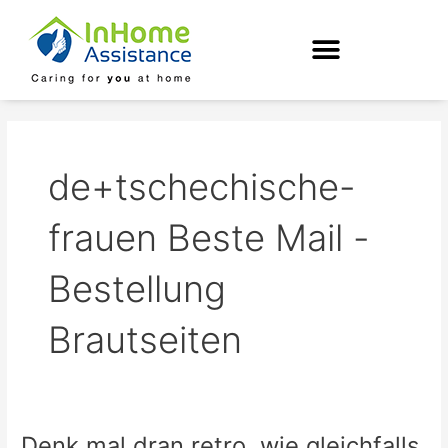
Skip
to
content
de+tschechische-
frauen Beste Mail -
Bestellung
Brautseiten
Denk mal dran retro, wie gleichfalls
Denk