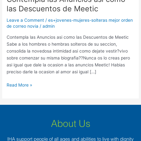
las
las Descuentos de Meetic
Anuncios
asi­
Leave a Comment
/
es+jovenes-mujeres-solteras mejor orden
como
de correo novia
/
admin
las
Contempla las Anuncios asi­ como las Descuentos de Meetic
Descuentos
Sabe a los hombres o hembras solteros de su seccion,
de
consolida la novedosa intimidad asi­ como dejate vestir?vivo
Meetic
sobre comenzar su misma biografia??Nunca os lo creas pero
asi­ igual que dale la ocasion a las anuncios Meetic! Habias
preciso darle la ocasion al amor asi­ igual […]
Read More »
About Us
IHA support people of all ages and abilities to live with dignity