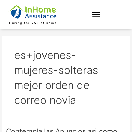
Skip
to
content
es+jovenes-
mujeres-solteras
mejor orden de
correo novia
Contempla las Anuncios asi­ como
Contempla