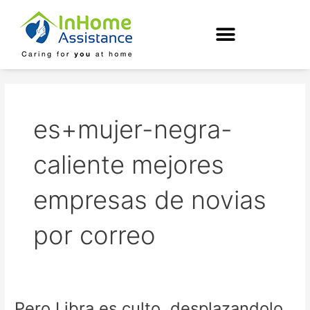
Skip
to
content
es+mujer-negra-
caliente mejores
empresas de novias
por correo
Pero Libra es culto, desplazandolo
Pero