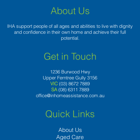
sobre
About Us
el
silli­
n
IHA support people of all ages and abilities to live with dignity
podio
and confidence in their own home and achieve their full
durante
potential.
percepcion
Get in Touch
1236 Burwood Hwy
Upper Ferntree Gully 3156
VIC
(03) 8672 7889
SA
(08) 6311 7889
office@inhomeassistance.com.au
Quick Links
About Us
Aged Care