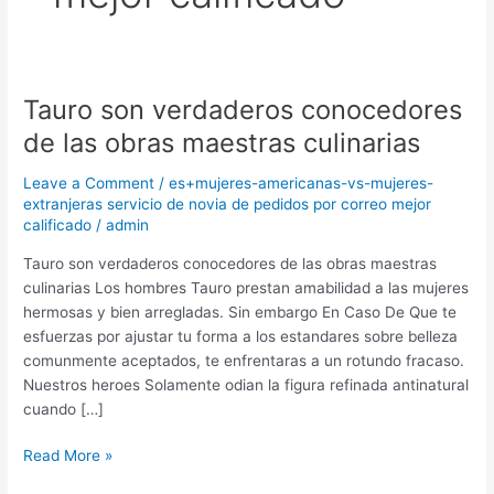
Tauro son verdaderos conocedores
Tauro
son
de las obras maestras culinarias
verdaderos
conocedores
Leave a Comment
/
es+mujeres-americanas-vs-mujeres-
de
extranjeras servicio de novia de pedidos por correo mejor
calificado
/
admin
las
obras
Tauro son verdaderos conocedores de las obras maestras
maestras
culinarias Los hombres Tauro prestan amabilidad a las mujeres
culinarias
hermosas y bien arregladas. Sin embargo En Caso De Que te
esfuerzas por ajustar tu forma a los estandares sobre belleza
comunmente aceptados, te enfrentaras a un rotundo fracaso.
Nuestros heroes Solamente odian la figura refinada antinatural
cuando […]
Read More »