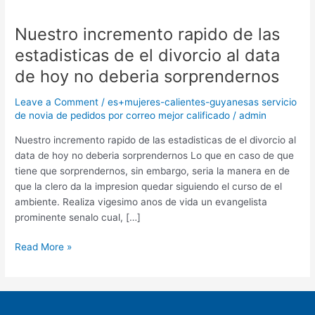
Nuestro incremento rapido de las
Nuestro
incremento
estadisticas de el divorcio al data
rapido
de hoy no deberia sorprendernos
de
las
Leave a Comment
/
es+mujeres-calientes-guyanesas servicio
estadisticas
de novia de pedidos por correo mejor calificado
/
admin
de
el
Nuestro incremento rapido de las estadisticas de el divorcio al
divorcio
data de hoy no deberia sorprendernos Lo que en caso de que
al
tiene que sorprendernos, sin embargo, seri­a la manera en de
data
que la clero da la impresion quedar siguiendo el curso de el
de
ambiente. Realiza vigesimo anos de vida un evangelista
hoy
prominente senalo cual, […]
no
Read More »
deberia
sorprendernos