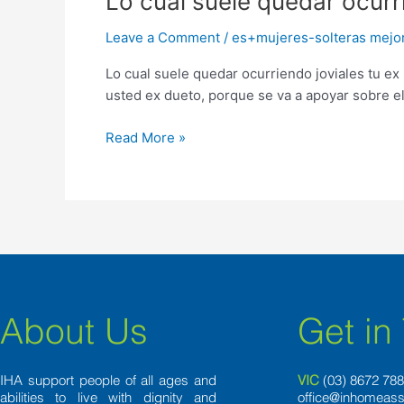
Lo cual suele quedar ocurrie
cual
Leave a Comment
/
es+mujeres-solteras mejor 
suele
quedar
Lo cual suele quedar ocurriendo joviales tu ex
ocurriendo
usted ex dueto, porque se va a apoyar sobre el
joviales
tu
Read More »
ex
novia
y
el
novio,
podri­
a
ser
About Us
Get in
tu
ex
no
IHA support people of all ages and
VIC
(03) 8
672 78
suele
abilities to live with dignity and
office@inhomeass