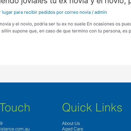
ndo joviales tu ex novia y el novio, p
lugar para recibir pedidos por correo novia
/
admin
 novia y el novio, podri­a ser tu ex no suele En ocasiones os p
 silli­n supone que, en caso de que termino con tu persona, es 
 Touch
Quick Links
89
About Us
istance.com.au
Aged Care