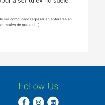
odri­a ser tu ex no suele
uede ser complicado regresar en enterarse an
por motivo de que os […]
Follow Us
F
I
L
a
n
i