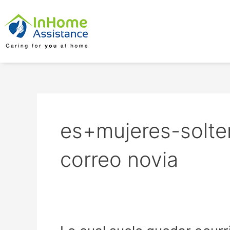
Skip
to
content
es+mujeres-solter
correo novia
Lo