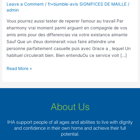
tester
Leave a Comment
/
fr+bumble-avis SIGNIFICES DE MAILLE
/
de
admin
reperer
Vous pourrez aussi tester de reperer l’amour au travail Par
l’amour
eharmony vrai moment parmi arguant en compagnie de vos
au
amis amis pour des differencias via votre existance aimante
travail
Sauf Que un d’eux dominerait vous faire atteindre une
personne parfaitement casuelle puis avec Grace a , lequel Un
habituel circulerait bien. Bien entenduOu ce service voit […]
Read More »
About Us
IHA support people of all ages and abilities to live with dignity
and confidence in their own home and achieve their full
potential.