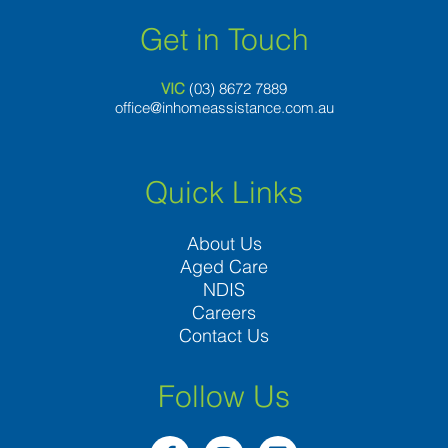
Get in Touch
VIC
(03) 8
672 7889
office@inhomeassistance.com.au
Quick Links
About Us
Aged Care
NDIS
Careers
Contact Us
Follow Us
F
I
L