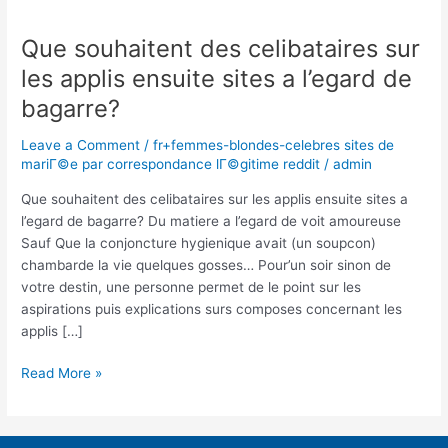
Que souhaitent des celibataires sur
Que
souhaitent
les applis ensuite sites a l’egard de
des
bagarre?
celibataires
sur
Leave a Comment
/
fr+femmes-blondes-celebres sites de
les
mariГ©e par correspondance lГ©gitime reddit
/
admin
applis
ensuite
Que souhaitent des celibataires sur les applis ensuite sites a
sites
l’egard de bagarre? Du matiere a l’egard de voit amoureuse
a
Sauf Que la conjoncture hygienique avait (un soupcon)
l’egard
chambarde la vie quelques gosses… Pour’un soir sinon de
de
votre destin, une personne permet de le point sur les
bagarre?
aspirations puis explications surs composes concernant les
applis […]
Read More »