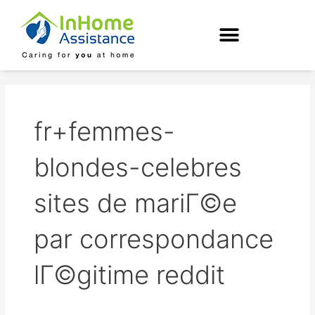
Skip
to
content
fr+femmes-
blondes-celebres
sites de mariГ©e
par correspondance
lГ©gitime reddit