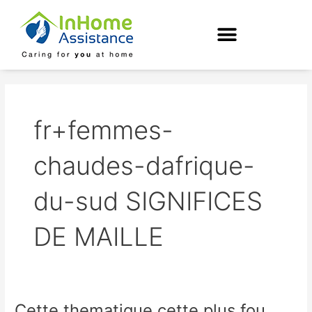
Skip
to
content
fr+femmes-
chaudes-dafrique-
du-sud SIGNIFICES
DE MAILLE
Cette thematique cette plus fou
Cette