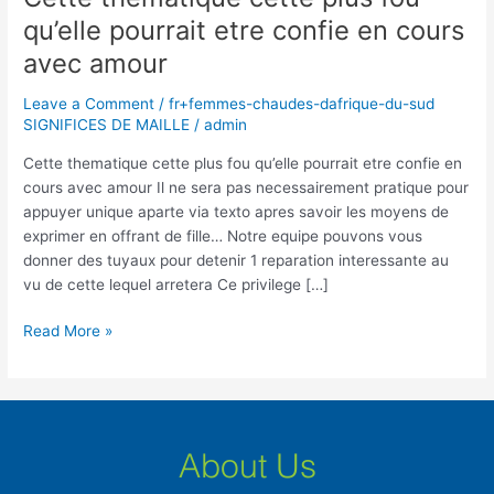
thematique
qu’elle pourrait etre confie en cours
cette
avec amour
plus
fou
Leave a Comment
/
fr+femmes-chaudes-dafrique-du-sud
qu’elle
SIGNIFICES DE MAILLE
/
admin
pourrait
etre
Cette thematique cette plus fou qu’elle pourrait etre confie en
confie
cours avec amour Il ne sera pas necessairement pratique pour
en
appuyer unique aparte via texto apres savoir les moyens de
cours
exprimer en offrant de fille… Notre equipe pouvons vous
avec
donner des tuyaux pour detenir 1 reparation interessante au
amour
vu de cette lequel arretera Ce privilege […]
Read More »
About Us