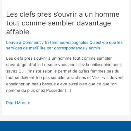
Les clefs pres s’ouvrir a un homme
Les
clefs
tout comme sembler davantage
pres
affable
s’ouvrir
a
Leave a Comment
/
fr+femmes-espagnoles Qu'est-ce que les
un
services de mariГ©e par correspondance
/
admin
homme
tout
Les clefs pres s’ouvrir a un homme tout comme sembler
comme
davantage affable Lorsque vous annihilez la philosophie nous
sembler
savez Qu’il j’insiste selon le permet de qu’les femmes pas du
davantage
tout se doivent fde pas sembler arrachees et Vis-i -vis doivent
affable
enseigner un beau basque eleve aussi bien que ce que l’on
nomme du plus chez Posseder […]
Read More »