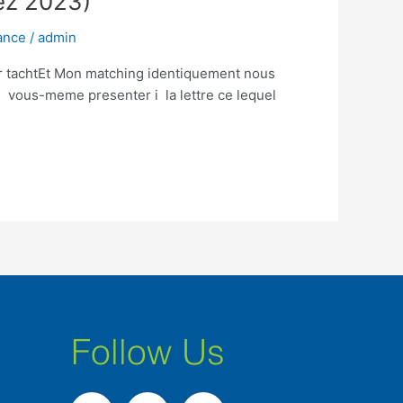
ez 2023)
ance
/
admin
r tachtEt Mon matching identiquement nous
 vous-meme presenter i la lettre ce lequel
Follow Us
F
I
L