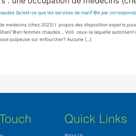
s : une occupation de medecins (ch
udes Qu'est-ce que les services de mariГ©e par correspond
de medecins (chez 2023) I propos des disposition experts pou
 GhanГ©en femmes chaudes… Voili ceux-la laquelle autorisent i
ousse pulpeuse sur enfourcher? Aucune […]
 Touch
Quick Links
wy
About Us