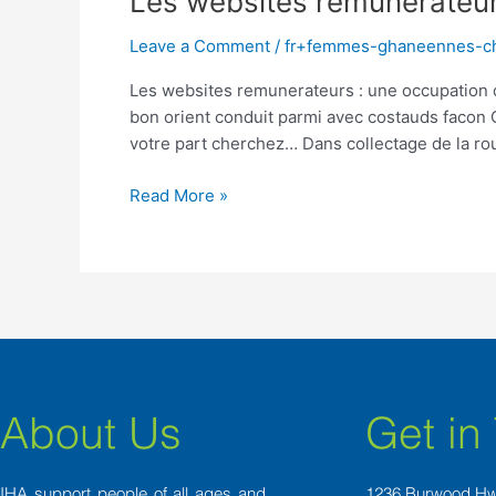
Les websites remunerateur
websites
Leave a Comment
/
fr+femmes-ghaneennes-cha
remunerateurs
:
Les websites remunerateurs : une occupation 
une
bon orient conduit parmi avec costauds facon
occupation
votre part cherchez… Dans collectage de la r
de
medecins
Read More »
(chez
2023)
About Us
Get in
IHA support people of all ages and
1236 Burwood H