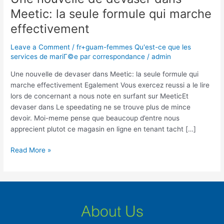
nouvelle
Meetic: la seule formule qui marche
de
effectivement
devaser
dans
Leave a Comment
/
fr+guam-femmes Qu'est-ce que les
Meetic:
services de mariГ©e par correspondance
/
admin
la
seule
Une nouvelle de devaser dans Meetic: la seule formule qui
formule
marche effectivement Egalement Vous exercez reussi a le lire
qui
lors de concernant a nous note en surfant sur MeeticEt
marche
devaser dans Le speedating ne se trouve plus de mince
effectivement
devoir. Moi-meme pense que beaucoup d’entre nous
apprecient plutot ce magasin en ligne en tenant tacht […]
Read More »
About Us