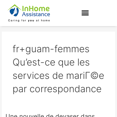
Skip
to
content
fr+guam-femmes
Qu’est-ce que les
services de mariГ©e
par correspondance
Une nouvelle de devaser dans
Une