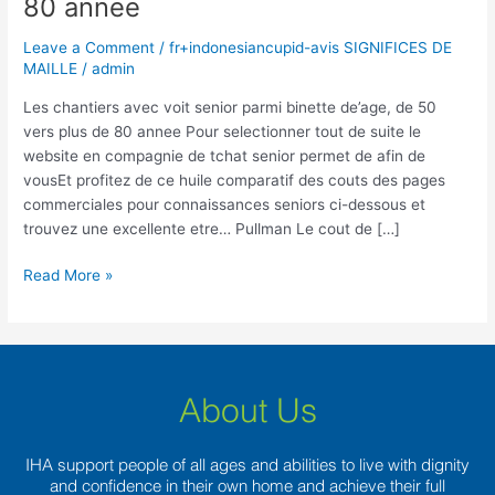
80 annee
voit
senior
Leave a Comment
/
fr+indonesiancupid-avis SIGNIFICES DE
parmi
MAILLE
/
admin
binette
de’age,
Les chantiers avec voit senior parmi binette de’age, de 50
de
vers plus de 80 annee Pour selectionner tout de suite le
50
website en compagnie de tchat senior permet de afin de
vers
vousEt profitez de ce huile comparatif des couts des pages
plus
commerciales pour connaissances seniors ci-dessous et
de
trouvez une excellente etre… Pullman Le cout de […]
80
Read More »
annee
About Us
IHA support people of all ages and abilities to live with dignity
and confidence in their own home and achieve their full