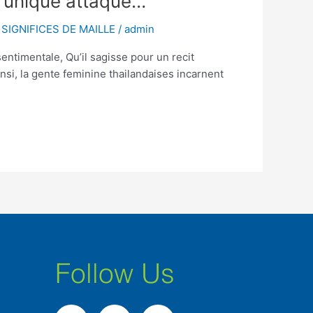
n unique attaque…
 SIGNIFICES DE MAILLE
/
admin
entimentale, Qu’il sagisse pour un recit
nsi, la gente feminine thailandaises incarnent
Follow Us
F
I
L