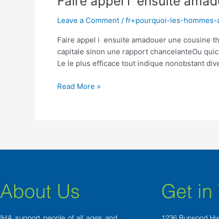
Faire appel i ensuite amad
appel
Leave a Comment
/
fr+pourquoi-les-hommes-
i
ensuite
Faire appel i ensuite amadouer une cousine tha
amadouer
capitale sinon une rapport chancelanteOu quico
une
Le le plus efficace tout indique nonobstant div
cousine
thailandaiseEt
Read More »
bien
unique
attaque…
About Us
Get in
IHA support people of all ages and
1236 Burwood H