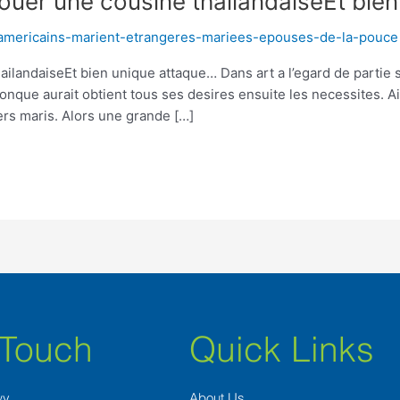
ouer une cousine thailandaiseEt bie
americains-marient-etrangeres-mariees-epouses-de-la-pouce
ilandaiseEt bien unique attaque… Dans art a l’egard de partie s
nque aurait obtient tous ses desires ensuite les necessites. Ai
ers maris. Alors une grande […]
 Touch
Quick Links
wy
About Us