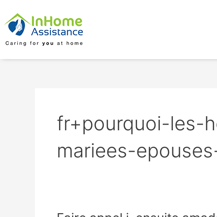
Skip
to
content
fr+pourquoi-les-
mariees-epouses
Faire