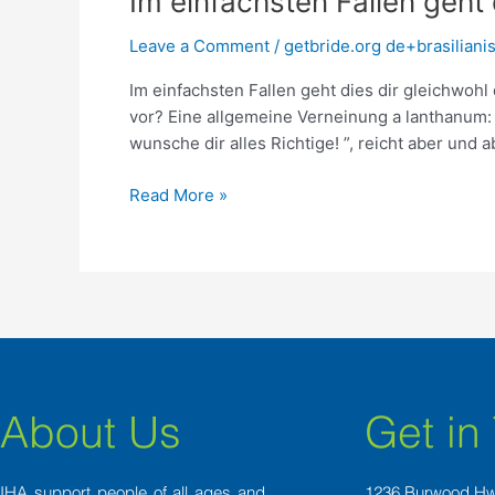
Im einfachsten Fallen geht
einfachsten
Leave a Comment
/
getbride.org de+brasiliani
Fallen
geht
Im einfachsten Fallen geht dies dir gleichwo
dies
vor? Eine allgemeine Verneinung a lanthanum:
dir
wunsche dir alles Richtige! ”, reicht aber und 
gleichwohl
drum,
Read More »
deinem
Tete-
a-
tete
abzusagen
About Us
Get in
IHA support people of all ages and
1236 Burwood H