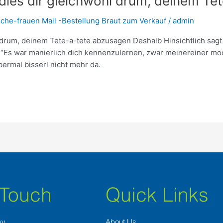
 dies dir gleichwohl drum, deinem T
sche-frauen Mail -Bestellung Braut zum Verkauf
/
admin
hl drum, deinem Tete-a-tete abzusagen Deshalb Hinsichtlich s
 “Es war manierlich dich kennenzulernen, zwar meinereiner moc
abermal bisserl nicht mehr da.
 Touch
Quick Links
wy
About Us