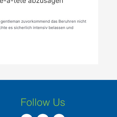
ete-a-tete abzusagen
agt gentleman zuvorkommend das Beruhren nicht
hte es sicherlich intensiv belassen und
Follow Us
F
I
L