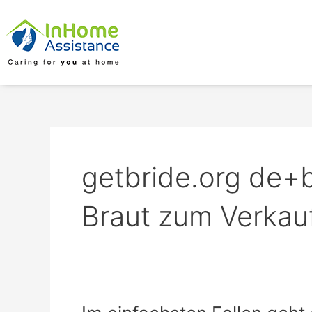
Skip
to
content
getbride.org de+b
Braut zum Verkau
Im