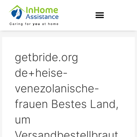
Skip
to
content
getbride.org
de+heise-
venezolanische-
frauen Bestes Land,
um
Versandbestellbraut