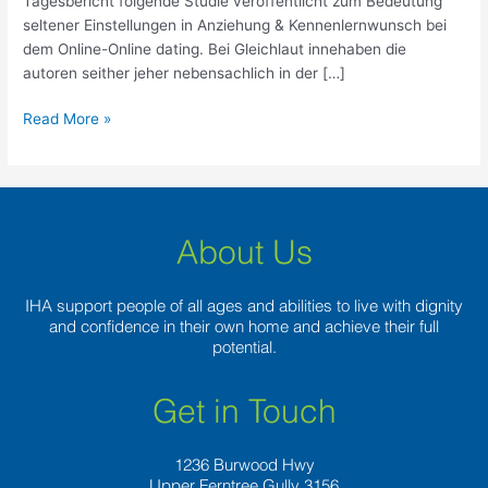
Tagesbericht folgende Studie veroffentlicht zum Bedeutung
schon
seltener Einstellungen in Anziehung & Kennenlernwunsch bei
lange
dem Online-Online dating. Bei Gleichlaut innehaben die
namhaft
autoren seither jeher nebensachlich in der […]
Read More »
About Us
IHA support people of all ages and abilities to live with dignity
and confidence in their own home and achieve their full
potential.
Get in Touch
1236 Burwood Hwy
Upper Ferntree Gully 3156