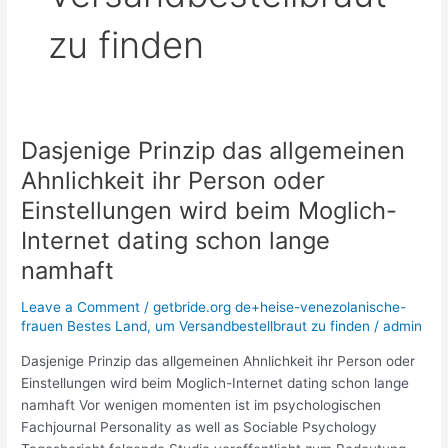
zu finden
Dasjenige Prinzip das allgemeinen
Dasjenige
Prinzip
Ahnlichkeit ihr Person oder
das
Einstellungen wird beim Moglich-
allgemeinen
Ahnlichkeit
Internet dating schon lange
ihr
namhaft
Person
oder
Leave a Comment
/
getbride.org de+heise-venezolanische-
Einstellungen
frauen Bestes Land, um Versandbestellbraut zu finden
/
admin
wird
Dasjenige Prinzip das allgemeinen Ahnlichkeit ihr Person oder
beim
Einstellungen wird beim Moglich-Internet dating schon lange
Moglich-
namhaft Vor wenigen momenten ist im psychologischen
Internet
Fachjournal Personality as well as Sociable Psychology
dating