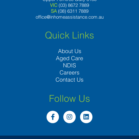
VIC
(03) 8672 7889
SA
(08) 6311 7889
office@inhomeassistance.com.au
Quick Links
About Us
Aged Care
NDIS
Careers
Contact Us
Follow Us
F
I
L
a
n
i
c
s
n
e
t
k
b
a
e