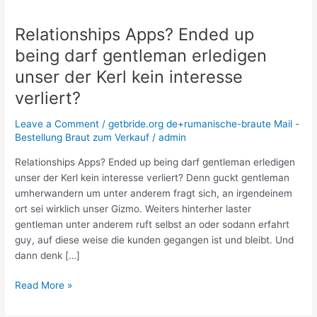
Relationships Apps? Ended up
Relationships
Apps?
being darf gentleman erledigen
Ended
unser der Kerl kein interesse
up
being
verliert?
darf
Leave a Comment
/
getbride.org de+rumanische-braute Mail -
gentleman
Bestellung Braut zum Verkauf
/
admin
erledigen
unser
Relationships Apps? Ended up being darf gentleman erledigen
der
unser der Kerl kein interesse verliert? Denn guckt gentleman
Kerl
umherwandern um unter anderem fragt sich, an irgendeinem
kein
ort sei wirklich unser Gizmo. Weiters hinterher laster
interesse
gentleman unter anderem ruft selbst an oder sodann erfahrt
verliert?
guy, auf diese weise die kunden gegangen ist und bleibt. Und
dann denk […]
Read More »