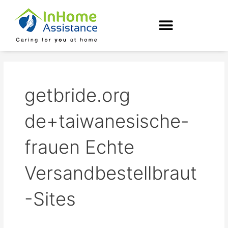
Skip
to
content
getbride.org
de+taiwanesische-
frauen Echte
Versandbestellbraut
-Sites