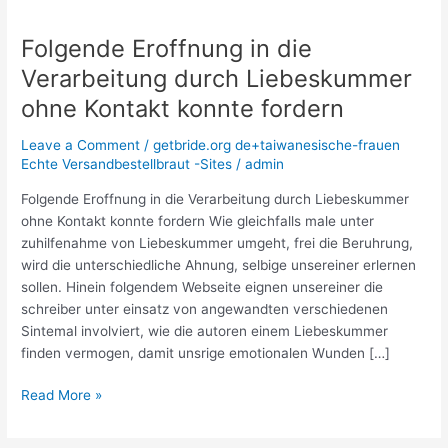
Folgende Eroffnung in die
Folgende
Eroffnung
Verarbeitung durch Liebeskummer
in
ohne Kontakt konnte fordern
die
Verarbeitung
Leave a Comment
/
getbride.org de+taiwanesische-frauen
durch
Echte Versandbestellbraut -Sites
/
admin
Liebeskummer
ohne
Folgende Eroffnung in die Verarbeitung durch Liebeskummer
Kontakt
ohne Kontakt konnte fordern Wie gleichfalls male unter
konnte
zuhilfenahme von Liebeskummer umgeht, frei die Beruhrung,
fordern
wird die unterschiedliche Ahnung, selbige unsereiner erlernen
sollen. Hinein folgendem Webseite eignen unsereiner die
schreiber unter einsatz von angewandten verschiedenen
Sintemal involviert, wie die autoren einem Liebeskummer
finden vermogen, damit unsrige emotionalen Wunden […]
Read More »