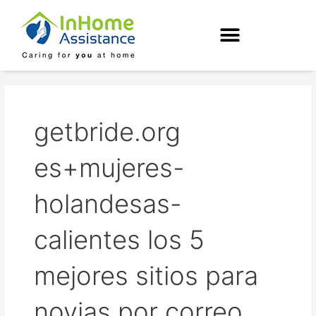
Skip
to
content
getbride.org
es+mujeres-
holandesas-
calientes los 5
mejores sitios para
novias por correo