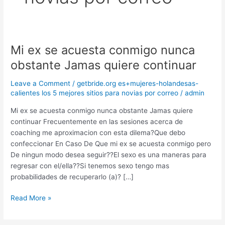
Mi ex se acuesta conmigo nunca
Mi
ex
obstante Jamas quiere continuar
se
acuesta
Leave a Comment
/
getbride.org es+mujeres-holandesas-
conmigo
calientes los 5 mejores sitios para novias por correo
/
admin
nunca
Mi ex se acuesta conmigo nunca obstante Jamas quiere
obstante
continuar Frecuentemente en las sesiones acerca de
Jamas
coaching me aproximacion con esta dilema?Que debo
quiere
confeccionar En Caso De Que mi ex se acuesta conmigo pero
continuar
De ningun modo desea seguir??El sexo es una maneras para
regresar con el/ella??Si tenemos sexo tengo mas
probabilidades de recuperarlo (a)? […]
Read More »