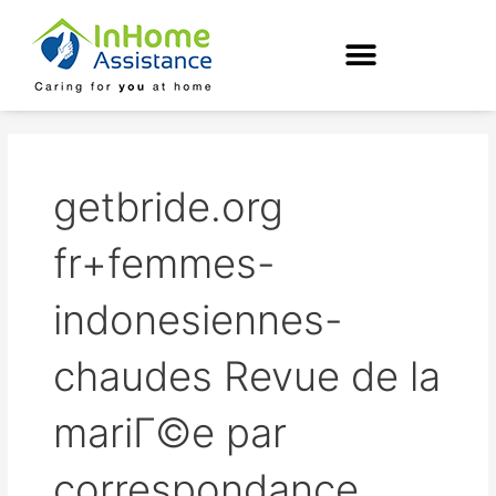
Skip
to
content
getbride.org
fr+femmes-
indonesiennes-
chaudes Revue de la
mariГ©e par
correspondance