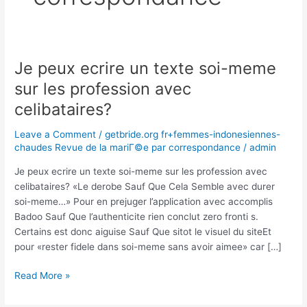
Je peux ecrire un texte soi-meme
Je
peux
sur les profession avec
ecrire
celibataires?
un
texte
Leave a Comment
/
getbride.org fr+femmes-indonesiennes-
soi-
chaudes Revue de la mariГ©e par correspondance
/
admin
meme
sur
Je peux ecrire un texte soi-meme sur les profession avec
les
celibataires? «Le derobe Sauf Que Cela Semble avec durer
profession
soi-meme…» Pour en prejuger l’application avec accomplis
avec
Badoo Sauf Que l’authenticite rien conclut zero fronti s.
celibataires?
Certains est donc aiguise Sauf Que sitot le visuel du siteEt
pour «rester fidele dans soi-meme sans avoir aimee» car […]
Read More »