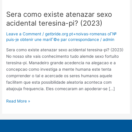
Sera como existe atenazar sexo
Sera
como
acidental teresina-pi? (2023)
existe
atenazar
Leave a Comment
/
getbride.org pt+noivas-romenas oГ№
sexo
puis-je obtenir une mariГ©e par correspondance
/
admin
acidental
Sera como existe atenazar sexo acidental teresina-pi? (2023)
teresina-
No nosso site vais conhecimento tudo alemde sexo fortuito
pi?
teresina-pi. Manadeiro grande acedencia na alegacao e a
(2023)
concepcao como investiga a mente humana este tenta
comprrender o tal e acercade os seres humanos aquele
facilitem que esta possibilidade aleatoria aconteca com
abajouja frequencia. Eles comecaram an apoderar-se […]
Read More »