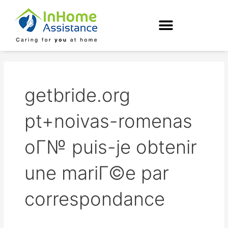
Skip
to
content
getbride.org
pt+noivas-romenas
oГ№ puis-je obtenir
une mariГ©e par
correspondance