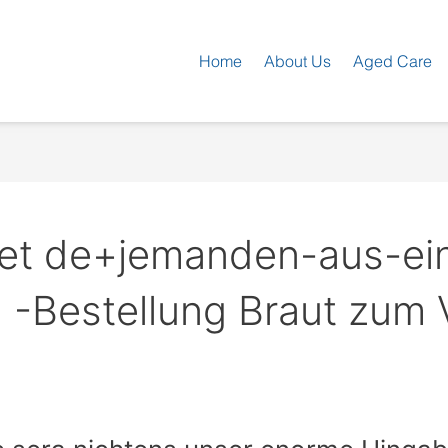
Home
About Us
Aged Care
net de+jemanden-aus-e
l -Bestellung Braut zum 