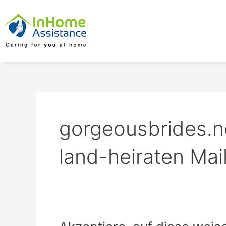
Skip
to
content
gorgeousbrides.
land-heiraten Mai
Akzeptiere,