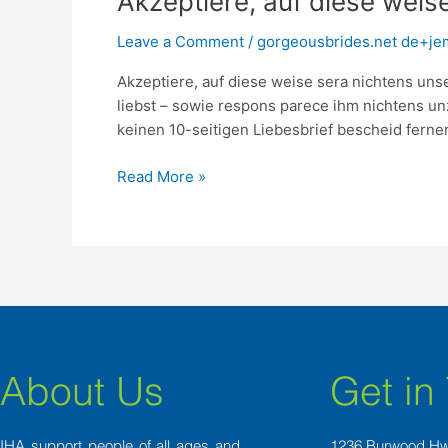
Akzeptiere, auf diese weis
auf
Leave a Comment
/
gorgeousbrides.net de+je
diese
weise
Akzeptiere, auf diese weise sera nichtens uns
sera
liebst – sowie respons parece ihm nichtens unz
nichtens
keinen 10-seitigen Liebesbrief bescheid ferne
unser
enorme
Read More »
Hingabe
sei
About Us
Get in
IHA support people of all ages and
1236 Burwood H