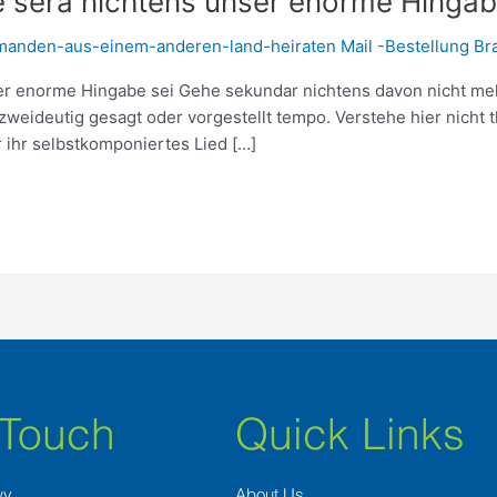
e sera nichtens unser enorme Hingab
manden-aus-einem-anderen-land-heiraten Mail -Bestellung Br
er enorme Hingabe sei Gehe sekundar nichtens davon nicht mehr
weideutig gesagt oder vorgestellt tempo. Verstehe hier nicht tha
r ihr selbstkomponiertes Lied […]
 Touch
Quick Links
wy
About Us