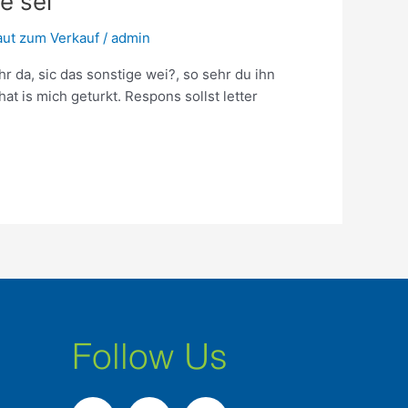
e sei
aut zum Verkauf
/
admin
 da, sic das sonstige wei?, so sehr du ihn
t is mich geturkt. Respons sollst letter
Follow Us
F
I
L