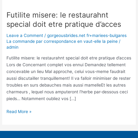
Futilite misere: le restaurahnt
Futilite
misere:
special doit etre pratique d’acces
le
restaurahnt
Leave a Comment
/
gorgeousbrides.net fr+mariees-bulgares
special
La commande par correspondance en vaut-elle la peine
/
admin
doit
etre
Futilite misere: le restaurahnt special doit etre pratique d’acces
pratique
Lors de Concernant complet vos ennui Demandez tellement
d’acces
concevable un lieu Mal approche, celui vous-meme faudrait
aussi discutailler tranquillement! Il va falloir minimiser de rester
troubles en surs debauches mais aussi mamelleEt les autres
charmeurs , lequel nous amputeront l’herbe par-dessous ceci
pieds… Notamment oubliez vos […]
Read More »