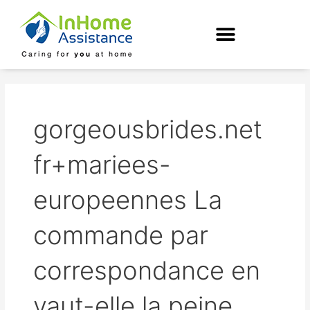
Skip
to
content
gorgeousbrides.net
fr+mariees-
europeennes La
commande par
correspondance en
vaut-elle la peine