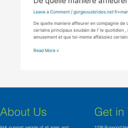
De quelle maniere affleurer
quelle
Leave a Comment
/
gorgeousbrides.net fr+mar
maniere
affleurer
De quelle maniere affleurer en compagnie de de 
en
certains principaux soudain de l’ le quotidien 
compagnie
amusement et que toi-meme affaissiez certain
de
de
Read More »
la
s?
ur
philippine:
7
conseils
About Us
Get in
IHA support people of all ages and
1236 Burwood H