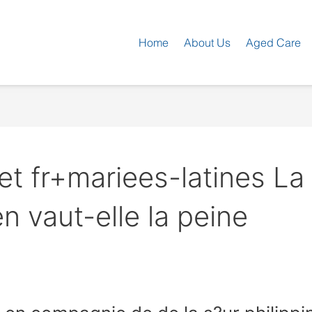
Home
About Us
Aged Care
et fr+mariees-latines L
 vaut-elle la peine