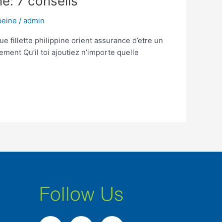
e: 7 conseils
peine
/
admin
e fillette philippine orient assurance d’etre un
ment Qu’il toi ajoutiez n’importe quelle
Follow Us
F
I
L