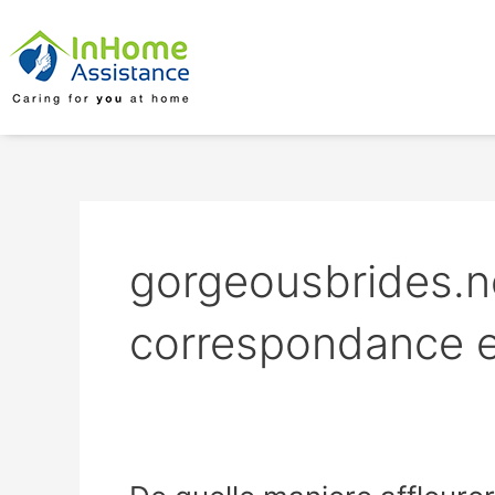
Skip
to
content
gorgeousbrides.n
correspondance en
De