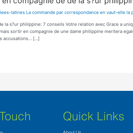
 en compagnie de de la s?ur philippin
iees-latines La commande par correspondance en vaut-elle la 
la s?ur philippine: 7 conseils Votre relation avec Grace a uniqu
, mais sortir en compagnie de une dame philippine meritera egale
s accusations… […]
 Touch
Quick Links
wy
About Us