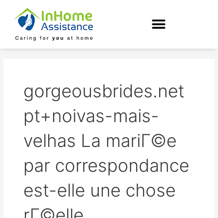
Skip
to
content
gorgeousbrides.net
pt+noivas-mais-
velhas La mariГ©e
par correspondance
est-elle une chose
rГ©elle