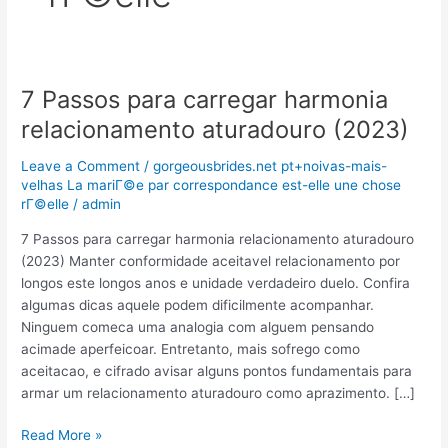
7 Passos para carregar harmonia
7
Passos
relacionamento aturadouro (2023)
para
carregar
Leave a Comment
/
gorgeousbrides.net pt+noivas-mais-
harmonia
velhas La mariГ©e par correspondance est-elle une chose
rГ©elle
/
admin
relacionamento
aturadouro
7 Passos para carregar harmonia relacionamento aturadouro
(2023)
(2023) Manter conformidade aceitavel relacionamento por
longos este longos anos e unidade verdadeiro duelo. Confira
algumas dicas aquele podem dificilmente acompanhar.
Ninguem comeca uma analogia com alguem pensando
acimade aperfeicoar. Entretanto, mais sofrego como
aceitacao, e cifrado avisar alguns pontos fundamentais para
armar um relacionamento aturadouro como aprazimento. […]
Read More »