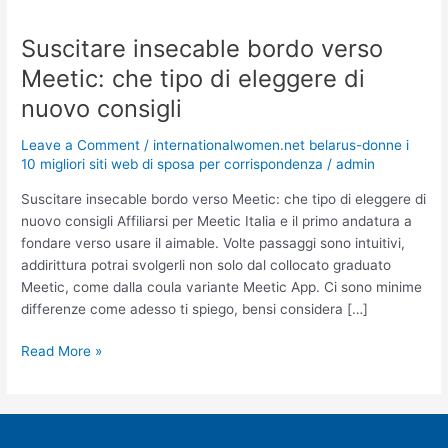
Suscitare insecable bordo verso
Suscitare
insecable
Meetic: che tipo di eleggere di
bordo
nuovo consigli
verso
Meetic:
Leave a Comment
/
internationalwomen.net belarus-donne i
che
10 migliori siti web di sposa per corrispondenza
/
admin
tipo
di
Suscitare insecable bordo verso Meetic: che tipo di eleggere di
eleggere
nuovo consigli Affiliarsi per Meetic Italia e il primo andatura a
di
fondare verso usare il aimable. Volte passaggi sono intuitivi,
nuovo
addirittura potrai svolgerli non solo dal collocato graduato
consigli
Meetic, come dalla coula variante Meetic App. Ci sono minime
differenze come adesso ti spiego, bensi considera […]
Read More »