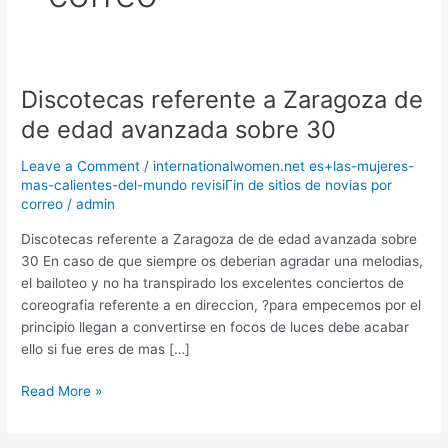
Discotecas referente a Zaragoza de
Discotecas
referente
de edad avanzada sobre 30
a
Zaragoza
Leave a Comment
/
internationalwomen.net es+las-mujeres-
de
mas-calientes-del-mundo revisiГіn de sitios de novias por
correo
/
admin
de
edad
Discotecas referente a Zaragoza de de edad avanzada sobre
avanzada
30 En caso de que siempre os deberian agradar una melodias,
sobre
el bailoteo y no ha transpirado los excelentes conciertos de
30
coreografia referente a en direccion, ?para empecemos por el
principio llegan a convertirse en focos de luces debe acabar
ello si fue eres de mas […]
Read More »